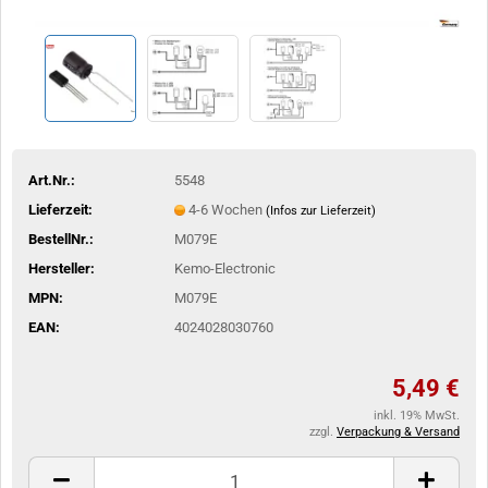
Art.Nr.:
5548
Lieferzeit:
4-6 Wochen
(Infos zur Lieferzeit)
BestellNr.:
M079E
Hersteller:
Kemo-Electronic
MPN:
M079E
EAN:
4024028030760
5,49 €
inkl. 19% MwSt.
zzgl.
Verpackung & Versand