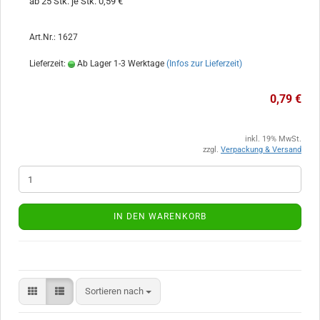
ab 25 Stk. je Stk. 0,59 €
Art.Nr.: 1627
Lieferzeit:
Ab Lager 1-3 Werktage
(Infos zur Lieferzeit)
0,79 €
inkl. 19% MwSt.
zzgl.
Verpackung & Versand
IN DEN WARENKORB
Sortieren nach
Sortieren nach