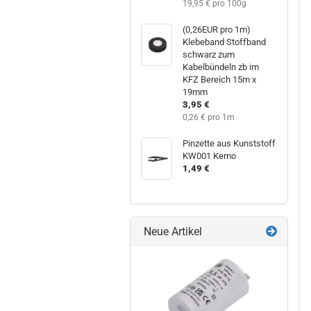
19,95 € pro 100g
(0,26EUR pro 1m)
Klebeband Stoffband
schwarz zum
Kabelbündeln zb im
KFZ Bereich 15m x
19mm
3,95 €
0,26 € pro 1m
Pinzette aus Kunststoff
KW001 Kemo
1,49 €
Neue Artikel