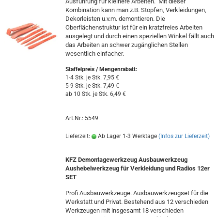
Ausführung für kleinere Arbeiten. Mit dieser
Kombination kann man z.B. Stopfen, Verkleidungen,
Dekorleisten u.v.m. demontieren. Die
Oberflächenstruktur ist für ein kratzfreies Arbeiten
ausgelegt und durch einen speziellen Winkel fällt auch
das Arbeiten an schwer zugänglichen Stellen
wesentlich einfacher.
Staffelpreis / Mengenrabatt
:
1-4 Stk. je Stk. 7,95 €
5-9 Stk. je Stk. 7,49 €
ab 10 Stk. je Stk. 6,49 €
Art.Nr.: 5549
Lieferzeit:
Ab Lager 1-3 Werktage
(Infos zur Lieferzeit)
KFZ Demontagewerkzeug Ausbauwerkzeug
Aushebelwerkzeug für Verkleidung und Radios 12er
SET
Profi Ausbauwerkzeuge. Ausbauwerkzeugset für die
Werkstatt und Privat. Bestehend aus 12 verschieden
Werkzeugen mit insgesamt 18 verschieden