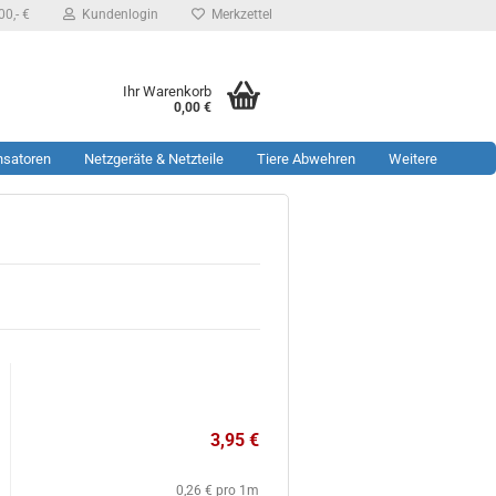
0,- €
Kundenlogin
Merkzettel
Ihr Warenkorb
0,00 €
nsatoren
Netzgeräte & Netzteile
Tiere Abwehren
Weitere
3,95 €
0,26 € pro 1m