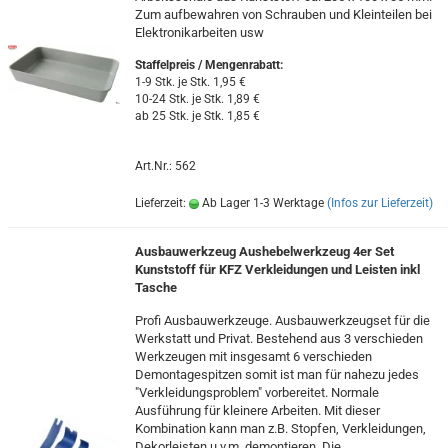
Zum aufbewahren von Schrauben und Kleinteilen bei
Elektronikarbeiten usw
Staffelpreis / Mengenrabatt
:
1-9 Stk. je Stk. 1,95 €
10-24 Stk. je Stk. 1,89 €
ab 25 Stk. je Stk. 1,85 €
Art.Nr.: 562
Lieferzeit:
Ab Lager 1-3 Werktage
(Infos zur Lieferzeit)
Ausbauwerkzeug Aushebelwerkzeug 4er Set
Kunststoff für KFZ Verkleidungen und Leisten inkl
Tasche
Profi Ausbauwerkzeuge. Ausbauwerkzeugset für die
Werkstatt und Privat. Bestehend aus 3 verschieden
Werkzeugen mit insgesamt 6 verschieden
Demontagespitzen somit ist man für nahezu jedes
"Verkleidungsproblem" vorbereitet. Normale
Ausführung für kleinere Arbeiten. Mit dieser
Kombination kann man z.B. Stopfen, Verkleidungen,
Dekorleisten u.v.m. demontieren. Die