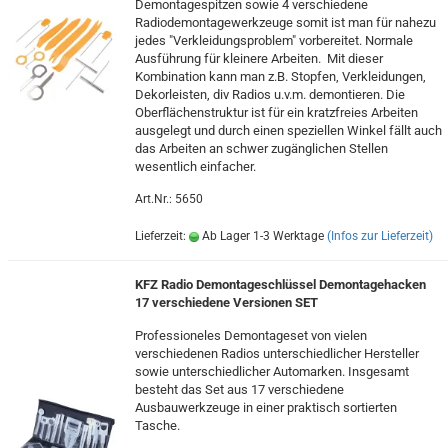
Demontagespitzen sowie 4 verschiedene
Radiodemontagewerkzeuge somit ist man für nahezu
jedes "Verkleidungsproblem" vorbereitet. Normale
Ausführung für kleinere Arbeiten. Mit dieser
Kombination kann man z.B. Stopfen, Verkleidungen,
Dekorleisten, div Radios u.v.m. demontieren. Die
Oberflächenstruktur ist für ein kratzfreies Arbeiten
ausgelegt und durch einen speziellen Winkel fällt auch
das Arbeiten an schwer zugänglichen Stellen
wesentlich einfacher.
Art.Nr.: 5650
Lieferzeit:
Ab Lager 1-3 Werktage
(Infos zur Lieferzeit)
KFZ Radio Demontageschlüssel Demontagehacken
17 verschiedene Versionen SET
Professioneles Demontageset von vielen
verschiedenen Radios unterschiedlicher Hersteller
sowie unterschiedlicher Automarken. Insgesamt
besteht das Set aus 17 verschiedene
Ausbauwerkzeuge in einer praktisch sortierten
Tasche.