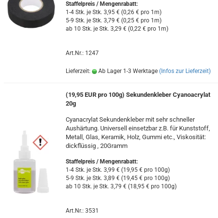
Staffelpreis / Mengenrabatt
:
1-4 Stk. je Stk. 3,95 € (0,26 € pro 1m)
5-9 Stk. je Stk. 3,79 € (0,25 € pro 1m)
ab 10 Stk. je Stk. 3,29 € (0,22 € pro 1m)
Art.Nr.: 1247
Lieferzeit:
Ab Lager 1-3 Werktage
(Infos zur Lieferzeit)
(19,95 EUR pro 100g) Sekundenkleber Cyanoacrylat
20g
Cyanacrylat Sekundenkleber mit sehr schneller
Aushärtung. Universell einsetzbar z.B. für Kunststoff,
Metall, Glas, Keramik, Holz, Gummi etc., Viskosität:
dickflüssig , 20Gramm
Staffelpreis / Mengenrabatt
:
1-4 Stk. je Stk. 3,99 € (19,95 € pro 100g)
5-9 Stk. je Stk. 3,89 € (19,45 € pro 100g)
ab 10 Stk. je Stk. 3,79 € (18,95 € pro 100g)
Art.Nr.: 3531