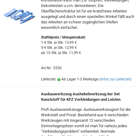
Kombination kann man z.B. Stopfen, Verkleidungen,
Dekorleisten u.v.m. demontieren. Die
Oberflächenstruktur ist für ein kratzfreies Arbeiten
ausgelegt und durch einen speziellen Winkel fällt auch
das Arbeiten an schwer zugänglichen Stellen
wesentlich einfacher.
Staffelpreis / Mengenrabatt
:
1-4 Stk. je Stk. 13,99 €
5-9 Stk. je Stk. 12,99 €
ab 10 Stk. je Stk. 11,99 €
Art.Nr.: 5550
Lieferzeit:
Ab Lager 1-3 Werktage
(Infos zur Lieferzeit)
Ausbauwerkzeug Aushebelwerkzeug 6er Set
Kunststoff für KFZ Verkleidungen und Leisten
Profi Ausbauwerkzeuge. Ausbauwerkzeugset für die
Werkstatt und Privat. Bestehend aus 6 verschieden
Werkzeugen mit insgesamt 12 verschieden
Demontagespitzen somit ist man für nahezu jedes
"Verkleidungsproblem" vorbereitet. Normale