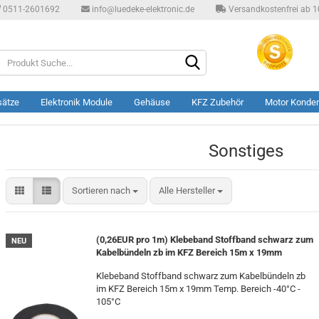
0511-2601692
info@luedeke-elektronic.de
Versandkostenfrei ab 10
Produkt
Suche...
sätze
Elektronik Module
Gehäuse
KFZ Zubehör
Motor Konde
Sonstiges
Sortieren nach
Sortieren nach
Alle Hersteller
(0,26EUR pro 1m) Klebeband Stoffband schwarz zum
NEU
Kabelbündeln zb im KFZ Bereich 15m x 19mm
Klebeband Stoffband schwarz zum Kabelbündeln zb
im KFZ Bereich 15m x 19mm Temp. Bereich -40°C -
105°C