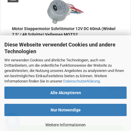
Motor Steppermotor Schrittmotor 12V DC 60mA (Winkel
7,5° / 48 Schritte) Velleman MOTS2
Diese Webseite verwendet Cookies und andere
Motor Schrittmotor 12V DC 60mA (Winkel 7,5° / 48 Schritte)
Velleman MOTS2
Technologien
Wir verwenden Cookies und ähnliche Technologien, auch von
Art.Nr.: 77
Drittanbietern, um die ordentliche Funktionsweise der Website zu
gewährleisten, die Nutzung unseres Angebotes zu analysieren und Ihnen
Lieferzeit:
5-7 Werktage
(Infos zur Lieferzeit)
ein bestmögliches Einkaufserlebnis bieten zu können. Weitere
Informationen finden Sie in unserer
Datenschutzerklärung
.
17,99 €
Alle Akzeptieren
inkl. 19% MwSt.
zzgl.
Verpackung & Versand
Nur Notwendige
Weitere Informationen
IN DEN WARENKORB