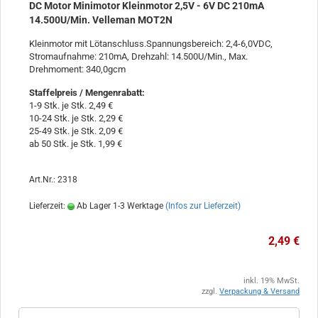
DC Motor Minimotor Kleinmotor 2,5V - 6V DC 210mA
14.500U/Min. Velleman MOT2N
Kleinmotor mit Lötanschluss.Spannungsbereich: 2,4-6,0VDC,
Stromaufnahme: 210mA, Drehzahl: 14.500U/Min., Max.
Drehmoment: 340,0gcm
Staffelpreis / Mengenrabatt
:
1-9 Stk. je Stk. 2,49 €
10-24 Stk. je Stk. 2,29 €
25-49 Stk. je Stk. 2,09 €
ab 50 Stk. je Stk. 1,99 €
Art.Nr.: 2318
Lieferzeit:
Ab Lager 1-3 Werktage
(Infos zur Lieferzeit)
2,49 €
inkl. 19% MwSt.
zzgl.
Verpackung & Versand