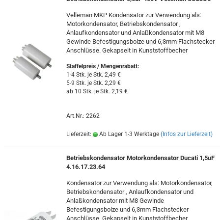
Velleman MKP Kondensator zur Verwendung als:
Motorkondensator, Betriebskondensator ,
Anlaufkondensator und Anlaßkondensator mit M8
Gewinde Befestigungsbolze und 6,3mm Flachstecker
Anschlüsse. Gekapselt in Kunststoffbecher
Staffelpreis / Mengenrabatt
:
1-4 Stk. je Stk. 2,49 €
5-9 Stk. je Stk. 2,29 €
ab 10 Stk. je Stk. 2,19 €
Art.Nr.: 2262
Lieferzeit:
Ab Lager 1-3 Werktage
(Infos zur Lieferzeit)
Betriebskondensator Motorkondensator Ducati 1,5uF
4.16.17.23.64
Kondensator zur Verwendung als: Motorkondensator,
Betriebskondensator , Anlaufkondensator und
Anlaßkondensator mit M8 Gewinde
Befestigungsbolze und 6,3mm Flachstecker
Anschlüsse. Gekapselt in Kunststoffbecher