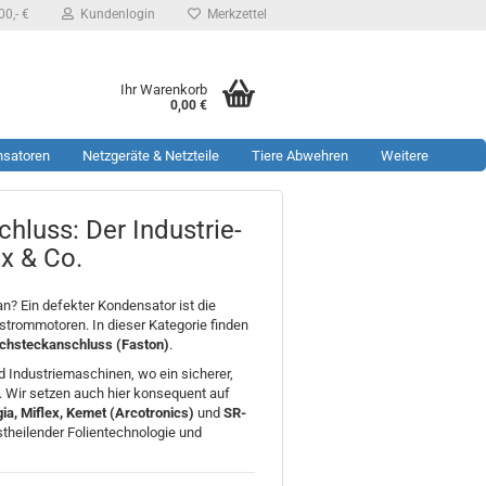
0,- €
Kundenlogin
Merkzettel
Ihr Warenkorb
0,00 €
nsatoren
Netzgeräte & Netzteile
Tiere Abwehren
Weitere
luss: Der Industrie-
ex & Co.
n? Ein defekter Kondensator ist die
trommotoren. In dieser Kategorie finden
achsteckanschluss (Faston)
.
 Industriemaschinen, wo ein sicherer,
d. Wir setzen auch hier konsequent auf
ia, Miflex, Kemet (Arcotronics)
und
SR-
bstheilender Folientechnologie und