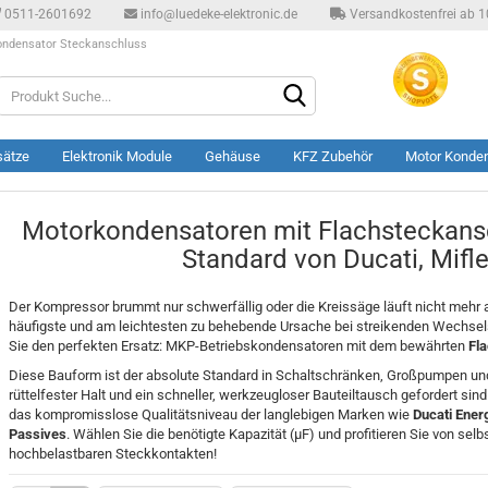
0511-2601692
info@luedeke-elektronic.de
Versandkostenfrei ab 10
ndensator Steckanschluss
Produkt
Suche...
sätze
Elektronik Module
Gehäuse
KFZ Zubehör
Motor Konde
Motorkondensatoren mit Flachsteckansch
Standard von Ducati, Mifl
Der Kompressor brummt nur schwerfällig oder die Kreissäge läuft nicht mehr a
häufigste und am leichtesten zu behebende Ursache bei streikenden Wechsels
Sie den perfekten Ersatz: MKP-Betriebskondensatoren mit dem bewährten
Fl
Diese Bauform ist der absolute Standard in Schaltschränken, Großpumpen und
rüttelfester Halt und ein schneller, werkzeugloser Bauteiltausch gefordert sin
das kompromisslose Qualitätsniveau der langlebigen Marken wie
Ducati Energ
Passives
. Wählen Sie die benötigte Kapazität (µF) und profitieren Sie von sel
hochbelastbaren Steckkontakten!