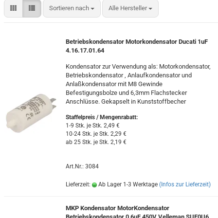
Sortieren nach
Sortieren nach
Alle Hersteller
Betriebskondensator Motorkondensator Ducati 1uF
4.16.17.01.64
Kondensator zur Verwendung als: Motorkondensator,
Betriebskondensator , Anlaufkondensator und
Anlaßkondensator mit M8 Gewinde
Befestigungsbolze und 6,3mm Flachstecker
Anschlüsse. Gekapselt in Kunststoffbecher
Staffelpreis / Mengenrabatt
:
1-9 Stk. je Stk. 2,49 €
10-24 Stk. je Stk. 2,29 €
ab 25 Stk. je Stk. 2,19 €
Art.Nr.: 3084
Lieferzeit:
Ab Lager 1-3 Werktage
(Infos zur Lieferzeit)
MKP Kondensator MotorKondensator
Betriebskondensator 0,6uF 450V Velleman SUE0U6