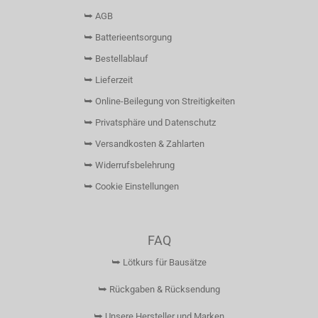
⮩ AGB
⮩ Batterieentsorgung
⮩ Bestellablauf
⮩ Lieferzeit
⮩ Online-Beilegung von Streitigkeiten
⮩ Privatsphäre und Datenschutz
⮩ Versandkosten & Zahlarten
⮩ Widerrufsbelehrung
⮩ Cookie Einstellungen
FAQ
⮩ Lötkurs für Bausätze
⮩ Rückgaben & Rücksendung
⮩ Unsere Hersteller und Marken