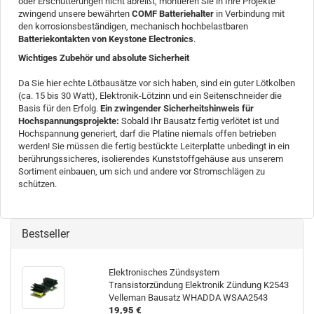
oder Erschütterungen nicht abreißt, montieren Sie in Ihre Projekte
zwingend unsere bewährten
COMF Batteriehalter
in Verbindung mit
den korrosionsbeständigen, mechanisch hochbelastbaren
Batteriekontakten von Keystone Electronics
.
Wichtiges Zubehör und absolute Sicherheit
Da Sie hier echte Lötbausätze vor sich haben, sind ein guter Lötkolben
(ca. 15 bis 30 Watt), Elektronik-Lötzinn und ein Seitenschneider die
Basis für den Erfolg.
Ein zwingender Sicherheitshinweis für
Hochspannungsprojekte:
Sobald Ihr Bausatz fertig verlötet ist und
Hochspannung generiert, darf die Platine niemals offen betrieben
werden! Sie müssen die fertig bestückte Leiterplatte unbedingt in ein
berührungssicheres, isolierendes Kunststoffgehäuse aus unserem
Sortiment einbauen, um sich und andere vor Stromschlägen zu
schützen.
Bestseller
Elektronisches Zündsystem
Transistorzündung Elektronik Zündung K2543
Velleman Bausatz WHADDA WSAA2543
19,95 €