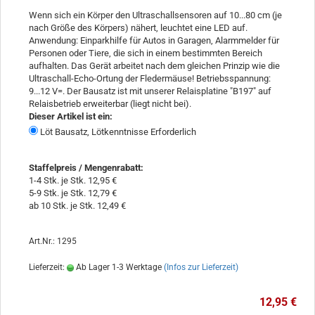
Wenn sich ein Körper den Ultraschallsensoren auf 10...80 cm (je
nach Größe des Körpers) nähert, leuchtet eine LED auf.
Anwendung: Einparkhilfe für Autos in Garagen, Alarmmelder für
Personen oder Tiere, die sich in einem bestimmten Bereich
aufhalten. Das Gerät arbeitet nach dem gleichen Prinzip wie die
Ultraschall-Echo-Ortung der Fledermäuse! Betriebsspannung:
9...12 V=. Der Bausatz ist mit unserer Relaisplatine "B197" auf
Relaisbetrieb erweiterbar (liegt nicht bei).
Dieser Artikel ist ein:
Löt Bausatz, Lötkenntnisse Erforderlich
Staffelpreis / Mengenrabatt
:
1-4 Stk. je Stk. 12,95 €
5-9 Stk. je Stk. 12,79 €
ab 10 Stk. je Stk. 12,49 €
Art.Nr.: 1295
Lieferzeit:
Ab Lager 1-3 Werktage
(Infos zur Lieferzeit)
12,95 €