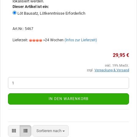
lokalisiert werden.
Dieser Artikel ist ein:
Löt Bausatz, Lötkenntnisse Erforderlich
Art.Nr.: 5467
Lieferzeit:
>24 Wochen
(Infos zur Lieferzeit)
29,95 €
inkl. 19% MwSt.
zzgl.
Verpackung & Versand
IN DEN WARENKORB
Sortieren nach
Sortieren nach