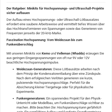
Der Ratgeber: Minikits für Hochspannungs- und Ultraschall-Projekte
sicher aufbauen
Der Aufbau eines Hochspannungs- oder Ultraschall-Lötbausatzes
erfordert eine saubere Arbeitsweise und vermittelt tiefes Wissen über
das Hochtransformieren von Spannungen sowie das Generieren von
Frequenzen jenseits der 20-kHz-Marke.
Faszination Hochspannung: Vom Weidezaun bis zum
Funkenüberschlag
Mit unseren Minikits von
Kemo
und
Velleman (Whadda)
erzeugen Sie
aus geringen Eingangsspannungen von oft nur 9V oder 12V
beachtliche Hochspannungsimpulse.
Weidezaun-Generatoren:
Diese Lötbausätze arbeiten nach
dem Prinzip der Kondensatorentladung über eine Zündspule.
Nach dem erfolgreichen Verlöten generieren sie kurze,
pulsierende Hochspannungsschläge. Perfekt für die
Absicherung kleiner Tiergehege oder für physikalische
Experimente.
Funkengeneratoren:
Ein spannendes Projekt für den Physik-
Unterricht oder Modellbau, um Funkenüberschläge sichtbar zu
machen.
Bitte beachten Sie: Hochspannung kann gefährlich
sein. Ein sorgfältiger Aufbau und fundierte Grundkenntnisse