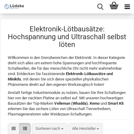
Elektronik-Lötbausätze:
Hochspannung und Ultraschall selbst
löten
Willkommen in den Grenzbereichen der Elektronik: In dieser Kategorie
dreht sich alles um extrem hohe Spannungen und hochfrequente
Schallwellen, die für das menschliche Ohr nicht mehr wahrnehmbar
sind. Entdecken Sie faszinierende
Elektronik-Lötbausätze und
Minikits
, mit denen Sie sich diese speziellen physikalischen
Phänomene direkt auf den eigenen Werkzeugtisch holen!
Anstatt fertige Industriemodule zu nutzen, bauen Sie Ihre Schaltungen
hier von der nackten Platine an selbst auf. Mit unseren hochwertigen
Bausätzen der Top-Marken
Velleman (Whadda)
,
Kemo
und
Smart Kit
erlernen Sie das sichere Löten von Ultraschall-Tiervertreibern,
Plasmageneratoren oder Weidezaun-Schaltungen.
Sortieren nach
Sortieren nach
Alle Hersteller