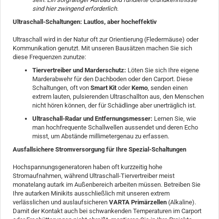
sind hier zwingend erforderlich.
Ultraschall-Schaltungen: Lautlos, aber hocheffektiv
Ultraschall wird in der Natur oft zur Orientierung (Fledermäuse) oder
Kommunikation genutzt. Mit unseren Bausätzen machen Sie sich
diese Frequenzen zunutze:
Tiervertreiber und Marderschutz:
Löten Sie sich Ihre eigene
Marderabwehr für den Dachboden oder den Carport. Diese
Schaltungen, oft von
Smart Kit
oder
Kemo
, senden einen
extrem lauten, pulsierenden Ultraschallton aus, den Menschen
nicht hören können, der für Schädlinge aber unerträglich ist.
Ultraschall-Radar und Entfernungsmesser:
Lernen Sie, wie
man hochfrequente Schallwellen aussendet und deren Echo
misst, um Abstände millimetergenau zu erfassen.
Ausfallsichere Stromversorgung für Ihre Spezial-Schaltungen
Hochspannungsgeneratoren haben oft kurzzeitig hohe
Stromaufnahmen, während Ultraschall-Tiervertreiber meist
monatelang autark im Außenbereich arbeiten müssen. Betreiben Sie
Ihre autarken Minikits ausschließlich mit unseren extrem
verlässlichen und auslaufsicheren
VARTA Primärzellen
(Alkaline).
Damit der Kontakt auch bei schwankenden Temperaturen im Carport