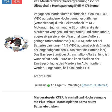
KFZ Marderabwehr Tiervergrähmung 12V DC
TOP
-23%
Ultraschall / Hochspannung IP65 M176 Kemo
Verjagt den Marder durch elektrisch auf ca. 200 - 300
V/DC aufgeladene Hochspannungsplättchen
(verschiebbar) durch Elektroschock im KFZ-
Motorraum (nur schwache Stromstöße, die den
Marder nur verjagen und nicht töten) und durch starke,
aggressiv pulsierende Ultraschalltöne. Äußerst
geringe Stromaufnahme (< 0,005 A), schaltet bei
Batteriespannung < 11,5 V/DC automatisch ab (macht
bei länger abgestellten Autos nicht die Batterie leer).
Das Basisgerät mit der Ultraschallton-Abstrahlung ist
wasserfest nach IP 65* und kann direkt an der
Einstiegsöffnung des Marders im Auto montiert
werden. Eingebaute, hell blinkende LED.
Art.Nr.: 1898
Lieferzeit:
Ab Lager 1-3 Werktage
(Infos zur Lieferzeit)
Marderabwehr KFZ Ultraschall und Hochspannung
mit Plus-Minus- Kontaktplatten Kemo M229
Batteriebetrieben