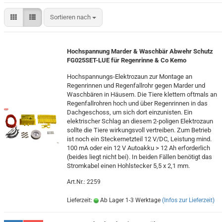
Sortieren nach
Sortieren nach
Hochspannung Marder & Waschbär Abwehr Schutz
FG025SET-LUE für Regenrinne & Co Kemo
Hochspannungs-Elektrozaun zur Montage an
Regenrinnen und Regenfallrohr gegen Marder und
Waschbären in Häusern. Die Tiere klettern oftmals an
Regenfallrohren hoch und über Regenrinnen in das
Dachgeschoss, um sich dort einzunisten. Ein
elektrischer Schlag an diesem 2-poligen Elektrozaun
sollte die Tiere wirkungsvoll vertreiben. Zum Betrieb
ist noch ein Steckernetzteil 12 V/DC, Leistung mind.
100 mA oder ein 12 V Autoakku > 12 Ah erforderlich
(beides liegt nicht bei). In beiden Fällen benötigt das
Stromkabel einen Hohlstecker 5,5 x 2,1 mm.
Art.Nr.: 2259
Lieferzeit:
Ab Lager 1-3 Werktage
(Infos zur Lieferzeit)