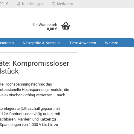
0,- €
Kundenlogin
Merkzettel
Ihr Warenkorb
0,00 €
nsatoren
Netzgeräte & Netzteile
Tiere Abwehren
Weitere
te: Kompromissloser
dstück
t die Hochspannungstechnik das
e professionelle Hochspannungsmodule, die
 elektrischen Schlag versetzen – nach
mbigeräte (Ultraschall gepaart mit
 12V-Bordnetz oder völlig autark mit
aschbären, Mardern und Katzen zu
Spannungen von 1.000 V bis hin zu