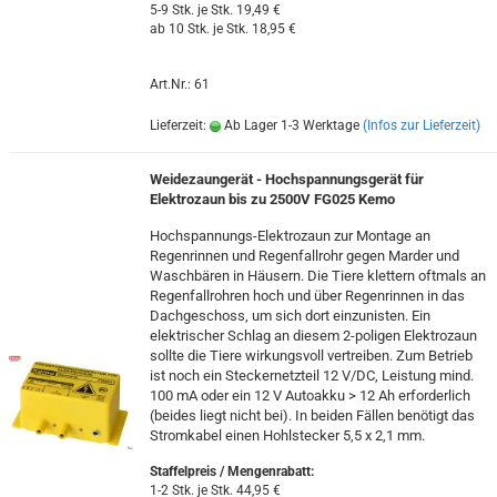
5-9 Stk. je Stk. 19,49 €
ab 10 Stk. je Stk. 18,95 €
Art.Nr.: 61
Lieferzeit:
Ab Lager 1-3 Werktage
(Infos zur Lieferzeit)
Weidezaungerät - Hochspannungsgerät für
Elektrozaun bis zu 2500V FG025 Kemo
Hochspannungs-Elektrozaun zur Montage an
Regenrinnen und Regenfallrohr gegen Marder und
Waschbären in Häusern. Die Tiere klettern oftmals an
Regenfallrohren hoch und über Regenrinnen in das
Dachgeschoss, um sich dort einzunisten. Ein
elektrischer Schlag an diesem 2-poligen Elektrozaun
sollte die Tiere wirkungsvoll vertreiben. Zum Betrieb
ist noch ein Steckernetzteil 12 V/DC, Leistung mind.
100 mA oder ein 12 V Autoakku > 12 Ah erforderlich
(beides liegt nicht bei). In beiden Fällen benötigt das
Stromkabel einen Hohlstecker 5,5 x 2,1 mm.
Staffelpreis / Mengenrabatt
:
1-2 Stk. je Stk. 44,95 €