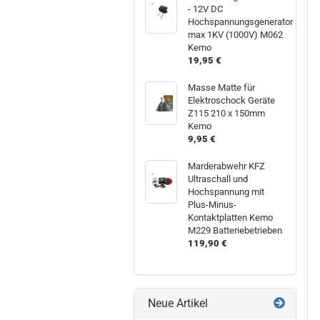
- 12V DC
Hochspannungsgenerator
max 1KV (1000V) M062
Kemo
19,95 €
Masse Matte für
Elektroschock Geräte
Z115 210 x 150mm
Kemo
9,95 €
Marderabwehr KFZ
Ultraschall und
Hochspannung mit
Plus-Minus-
Kontaktplatten Kemo
M229 Batteriebetrieben
119,90 €
Neue Artikel