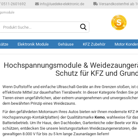
0511-2601692
info@luedeke-elektronic.de
Versandkostenfrei ab 10
gsmodule
Produkt
Suche...
sätze
Elektronik Module
Gehäuse
KFZ Zubehör
Motor Konde
Hochspannungsmodule & Weidezaungerä
Schutz für KFZ und Grun
Wenn Duftstoffe und einfache Ultraschall-Geräte an ihre Grenzen stoßen, is
effektivste Mittel zur dauerhaften Tierabwehr. In dieser Kategorie finden Si
Tieren einen ungefährlichen, aber extrem unangenehmen und unvergesslichen
dem bewährten Prinzip eines Weidezauns.
Für den gefährdeten Motorraum Ihres Autos bieten wir Ihnen modernste KFZ-Ko
Hochspannungs-Kontaktplatten) der Qualitätsmarke
Kemo
, wahlweise für das
Batteriebetrieb. Um Ihr Haus, den Dachboden, Gartenteiche oder Beete vor W
schützen, entdecken Sie unsere leistungsstarken Weidezaungeneratoren, die 
gewaltigen 8.000 V für bis zu 5 km lange Zaunanlagen liefern!