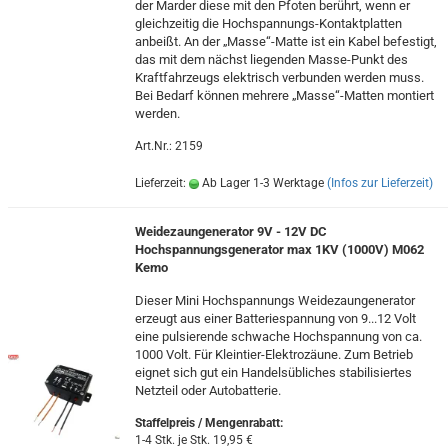
der Marder diese mit den Pfoten berührt, wenn er
gleichzeitig die Hochspannungs-Kontaktplatten
anbeißt. An der „Masse“-Matte ist ein Kabel befestigt,
das mit dem nächst liegenden Masse-Punkt des
Kraftfahrzeugs elektrisch verbunden werden muss.
Bei Bedarf können mehrere „Masse“-Matten montiert
werden.
Art.Nr.: 2159
Lieferzeit:
Ab Lager 1-3 Werktage
(Infos zur Lieferzeit)
Weidezaungenerator 9V - 12V DC
Hochspannungsgenerator max 1KV (1000V) M062
Kemo
Dieser Mini Hochspannungs Weidezaungenerator
erzeugt aus einer Batteriespannung von 9...12 Volt
eine pulsierende schwache Hochspannung von ca.
1000 Volt. Für Kleintier-Elektrozäune. Zum Betrieb
eignet sich gut ein Handelsübliches stabilisiertes
Netzteil oder Autobatterie.
Staffelpreis / Mengenrabatt
:
1-4 Stk. je Stk. 19,95 €