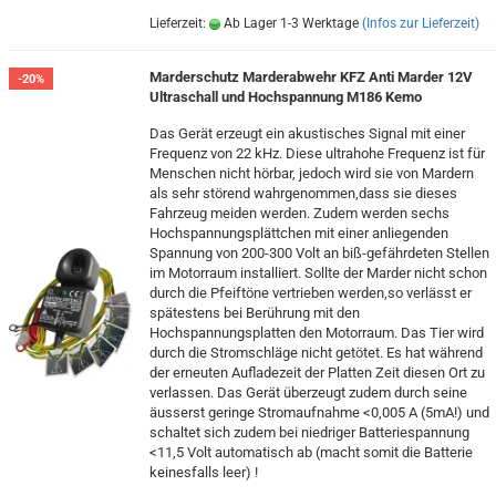
Lieferzeit:
Ab Lager 1-3 Werktage
(Infos zur Lieferzeit)
Marderschutz Marderabwehr KFZ Anti Marder 12V
-20%
Ultraschall und Hochspannung M186 Kemo
Das Gerät erzeugt ein akustisches Signal mit einer
Frequenz von 22 kHz. Diese ultrahohe Frequenz ist für
Menschen nicht hörbar, jedoch wird sie von Mardern
als sehr störend wahrgenommen,dass sie dieses
Fahrzeug meiden werden. Zudem werden sechs
Hochspannungsplättchen mit einer anliegenden
Spannung von 200-300 Volt an biß-gefährdeten Stellen
im Motorraum installiert. Sollte der Marder nicht schon
durch die Pfeiftöne vertrieben werden,so verlässt er
spätestens bei Berührung mit den
Hochspannungsplatten den Motorraum. Das Tier wird
durch die Stromschläge nicht getötet. Es hat während
der erneuten Aufladezeit der Platten Zeit diesen Ort zu
verlassen. Das Gerät überzeugt zudem durch seine
äusserst geringe Stromaufnahme <0,005 A (5mA!) und
schaltet sich zudem bei niedriger Batteriespannung
<11,5 Volt automatisch ab (macht somit die Batterie
keinesfalls leer) !