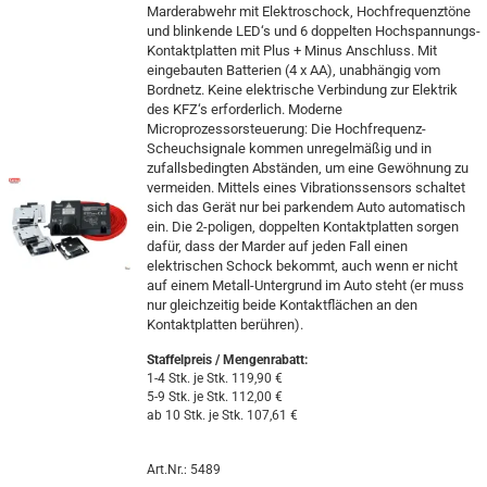
Marderabwehr mit Elektroschock, Hochfrequenztöne
und blinkende LED‘s und 6 doppelten Hochspannungs-
Kontaktplatten mit Plus + Minus Anschluss. Mit
eingebauten Batterien (4 x AA), unabhängig vom
Bordnetz. Keine elektrische Verbindung zur Elektrik
des KFZ‘s erforderlich. Moderne
Microprozessorsteuerung: Die Hochfrequenz-
Scheuchsignale kommen unregelmäßig und in
zufallsbedingten Abständen, um eine Gewöhnung zu
vermeiden. Mittels eines Vibrationssensors schaltet
sich das Gerät nur bei parkendem Auto automatisch
ein. Die 2-poligen, doppelten Kontaktplatten sorgen
dafür, dass der Marder auf jeden Fall einen
elektrischen Schock bekommt, auch wenn er nicht
auf einem Metall-Untergrund im Auto steht (er muss
nur gleichzeitig beide Kontaktflächen an den
Kontaktplatten berühren).
Staffelpreis / Mengenrabatt
:
1-4 Stk. je Stk. 119,90 €
5-9 Stk. je Stk. 112,00 €
ab 10 Stk. je Stk. 107,61 €
Art.Nr.: 5489