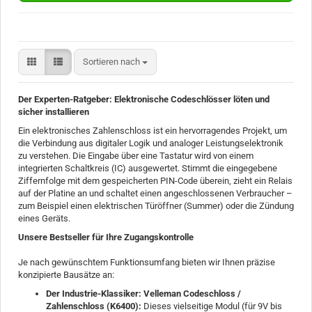
Sortieren nach
Sortieren nach
Der Experten-Ratgeber: Elektronische Codeschlösser löten und
sicher installieren
Ein elektronisches Zahlenschloss ist ein hervorragendes Projekt, um
die Verbindung aus digitaler Logik und analoger Leistungselektronik
zu verstehen. Die Eingabe über eine Tastatur wird von einem
integrierten Schaltkreis (IC) ausgewertet. Stimmt die eingegebene
Ziffernfolge mit dem gespeicherten PIN-Code überein, zieht ein Relais
auf der Platine an und schaltet einen angeschlossenen Verbraucher –
zum Beispiel einen elektrischen Türöffner (Summer) oder die Zündung
eines Geräts.
Unsere Bestseller für Ihre Zugangskontrolle
Je nach gewünschtem Funktionsumfang bieten wir Ihnen präzise
konzipierte Bausätze an:
Der Industrie-Klassiker: Velleman Codeschloss /
Zahlenschloss (K6400):
Dieses vielseitige Modul (für 9V bis