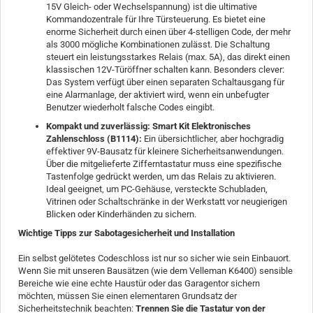
15V Gleich- oder Wechselspannung) ist die ultimative
Kommandozentrale für Ihre Türsteuerung. Es bietet eine
enorme Sicherheit durch einen über 4-stelligen Code, der mehr
als 3000 mögliche Kombinationen zulässt. Die Schaltung
steuert ein leistungsstarkes Relais (max. 5A), das direkt einen
klassischen 12V-Türöffner schalten kann. Besonders clever:
Das System verfügt über einen separaten Schaltausgang für
eine Alarmanlage, der aktiviert wird, wenn ein unbefugter
Benutzer wiederholt falsche Codes eingibt.
Kompakt und zuverlässig: Smart Kit Elektronisches
Zahlenschloss (B1114):
Ein übersichtlicher, aber hochgradig
effektiver 9V-Bausatz für kleinere Sicherheitsanwendungen.
Über die mitgelieferte Zifferntastatur muss eine spezifische
Tastenfolge gedrückt werden, um das Relais zu aktivieren.
Ideal geeignet, um PC-Gehäuse, versteckte Schubladen,
Vitrinen oder Schaltschränke in der Werkstatt vor neugierigen
Blicken oder Kinderhänden zu sichern.
Wichtige Tipps zur Sabotagesicherheit und Installation
Ein selbst gelötetes Codeschloss ist nur so sicher wie sein Einbauort.
Wenn Sie mit unseren Bausätzen (wie dem Velleman K6400) sensible
Bereiche wie eine echte Haustür oder das Garagentor sichern
möchten, müssen Sie einen elementaren Grundsatz der
Sicherheitstechnik beachten:
Trennen Sie die Tastatur von der