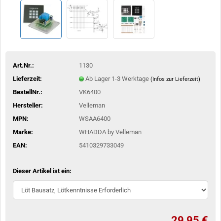
Art.Nr.:
1130
Lieferzeit:
Ab Lager 1-3 Werktage
(Infos zur Lieferzeit)
BestellNr.:
VK6400
Hersteller:
Velleman
MPN:
WSAA6400
Marke:
WHADDA by Velleman
EAN:
5410329733049
Dieser Artikel ist ein:
29,95 €