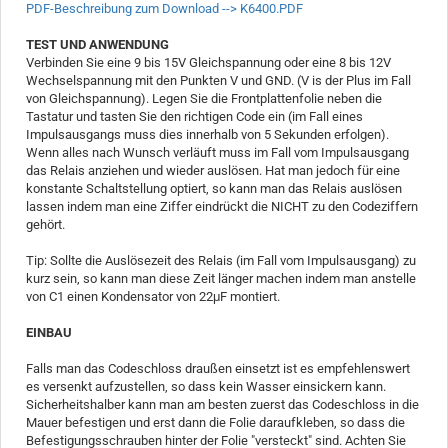
PDF-Beschreibung zum Download --> K6400.PDF
TEST UND ANWENDUNG
Verbinden Sie eine 9 bis 15V Gleichspannung oder eine 8 bis 12V
Wechselspannung mit den Punkten V und GND. (V is der Plus im Fall
von Gleichspannung). Legen Sie die Frontplattenfolie neben die
Tastatur und tasten Sie den richtigen Code ein (im Fall eines
Impulsausgangs muss dies innerhalb von 5 Sekunden erfolgen).
Wenn alles nach Wunsch verläuft muss im Fall vom Impulsausgang
das Relais anziehen und wieder auslösen. Hat man jedoch für eine
konstante Schaltstellung optiert, so kann man das Relais auslösen
lassen indem man eine Ziffer eindrückt die NICHT zu den Codeziffern
gehört.
Tip: Sollte die Auslösezeit des Relais (im Fall vom Impulsausgang) zu
kurz sein, so kann man diese Zeit länger machen indem man anstelle
von C1 einen Kondensator von 22μF montiert.
EINBAU
Falls man das Codeschloss draußen einsetzt ist es empfehlenswert
es versenkt aufzustellen, so dass kein Wasser einsickern kann.
Sicherheitshalber kann man am besten zuerst das Codeschloss in die
Mauer befestigen und erst dann die Folie daraufkleben, so dass die
Befestigungsschrauben hinter der Folie "versteckt" sind. Achten Sie