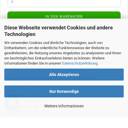
IN DEN WARENKORB
Diese Webseite verwendet Cookies und andere
Technologien
Wir verwenden Cookies und ähnliche Technologien, auch von
Drittanbietern, um die ordentliche Funktionsweise der Website zu
gewährleisten, die Nutzung unseres Angebotes zu analysieren und Ihnen
ein bestmögliches Einkaufserlebnis bieten zu können. Weitere
KFZ Relais Lastrelais 24V DC max 30A Wechslerkontakt
Informationen finden Sie in unserer
Datenschutzerklärung
.
960/24 Velleman
Alle Akzeptieren
KFZ Lastrelais für 24V. Max Schaltleistung 40A. Mit
Wechslerkontakt 1x UM
Nur Notwendige
Staffelpreis / Mengenrabatt
:
1-9 Stk. je Stk. 4,99 €
Weitere Informationen
10-24 Stk. je Stk. 4,49 €
ab 25 Stk. je Stk. 3,99 €
Art.Nr.: 1912