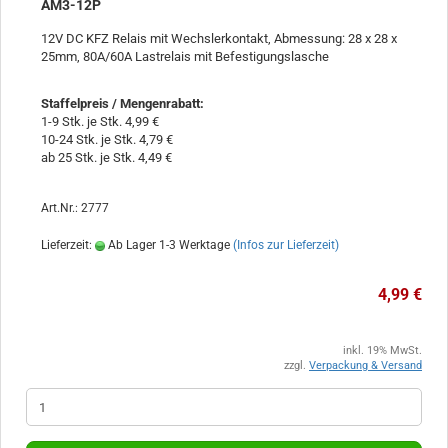
AM3-12P
12V DC KFZ Relais mit Wechslerkontakt, Abmessung: 28 x 28 x
25mm, 80A/60A Lastrelais mit Befestigungslasche
Staffelpreis / Mengenrabatt
:
1-9 Stk. je Stk. 4,99 €
10-24 Stk. je Stk. 4,79 €
ab 25 Stk. je Stk. 4,49 €
Art.Nr.: 2777
Lieferzeit:
Ab Lager 1-3 Werktage
(Infos zur Lieferzeit)
4,99 €
inkl. 19% MwSt.
zzgl.
Verpackung & Versand