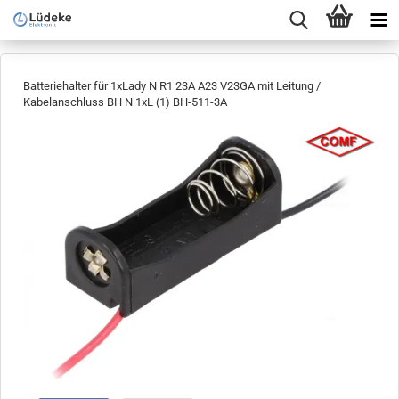
Batteriehalter für 1xLady N R1 23A A23 V23GA mit Leitung /
Kabelanschluss BH N 1xL (1) BH-511-3A