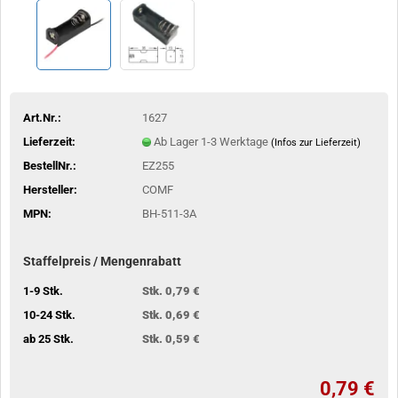
Art.Nr.:
1627
Lieferzeit:
Ab Lager 1-3 Werktage
(Infos zur Lieferzeit)
BestellNr.:
EZ255
Hersteller:
COMF
MPN:
BH-511-3A
Staffelpreis / Mengenrabatt
1-9 Stk.
Stk. 0,79 €
10-24 Stk.
Stk. 0,69 €
ab 25 Stk.
Stk. 0,59 €
0,79 €