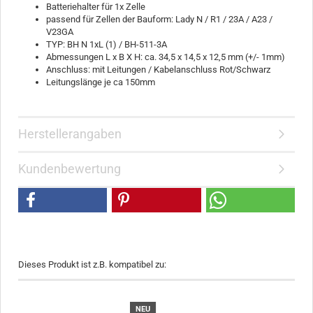
Batteriehalter für 1x Zelle
passend für Zellen der Bauform: Lady N / R1 / 23A / A23 /
V23GA
TYP: BH N 1xL (1) / BH-511-3A
Abmessungen L x B X H: ca. 34,5 x 14,5 x 12,5 mm (+/- 1mm)
Anschluss: mit Leitungen / Kabelanschluss Rot/Schwarz
Leitungslänge je ca 150mm
Herstellerangaben
Kundenbewertung
Dieses Produkt ist z.B. kompatibel zu:
NEU