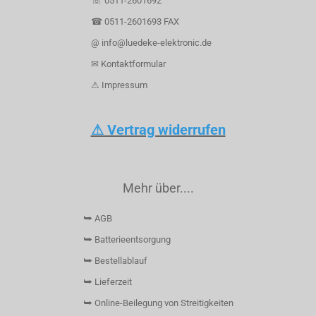
☏ 0511-2601692
☎ 0511-2601693 FAX
@ info@luedeke-elektronic.de
✉ Kontaktformular
⚠ Impressum
⚠ Vertrag widerrufen
Mehr über....
⮩ AGB
⮩ Batterieentsorgung
⮩ Bestellablauf
⮩ Lieferzeit
⮩ Online-Beilegung von Streitigkeiten