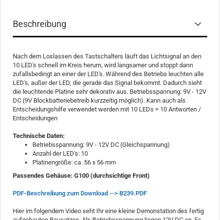
Beschreibung
Nach dem Loslassen des Tastschalters läuft das Lichtsignal an den
10 LED's schnell im Kreis herum, wird langsamer und stoppt dann
zufallsbedingt an einer der LED's. Während des Betriebs leuchten alle
LED's, außer der LED, die gerade das Signal bekommt. Dadurch sieht
die leuchtende Platine sehr dekorativ aus. Betriebsspannung: 9V - 12V
DC (9V Blockbatteriebetreib kurzzeitig möglich). Kann auch als
Entscheidungshilfe verwendet werden mit 10 LEDs = 10 Antworten /
Entscheidungen
Technische Daten:
Betriebsspannung: 9V - 12V DC (Gleichspannung)
Anzahl der LED's: 10
Platinengröße: ca. 56 x 56 mm
Passendes Gehäuse: G100 (durchsichtige Front)
PDF-Beschreibung zum Download --> B239.PDF
Hier im folgendem Video seht Ihr eine kleine Demonstation des fertig
aufgebauten Bausatzes. Als Betriebsspannung liegen 12V DC an. Es