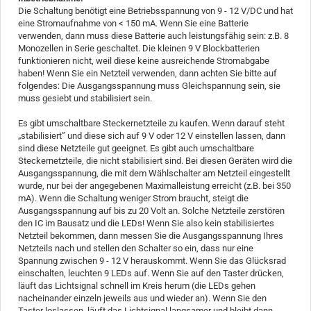
Die Schaltung benötigt eine Betriebsspannung von 9 - 12 V/DC und hat
eine Stromaufnahme von < 150 mA. Wenn Sie eine Batterie
verwenden, dann muss diese Batterie auch leistungsfähig sein: z.B. 8
Monozellen in Serie geschaltet. Die kleinen 9 V Blockbatterien
funktionieren nicht, weil diese keine ausreichende Stromabgabe
haben! Wenn Sie ein Netzteil verwenden, dann achten Sie bitte auf
folgendes: Die Ausgangsspannung muss Gleichspannung sein, sie
muss gesiebt und stabilisiert sein.
Es gibt umschaltbare Steckernetzteile zu kaufen. Wenn darauf steht
„stabilisiert” und diese sich auf 9 V oder 12 V einstellen lassen, dann
sind diese Netzteile gut geeignet. Es gibt auch umschaltbare
Steckernetzteile, die nicht stabilisiert sind. Bei diesen Geräten wird die
Ausgangsspannung, die mit dem Wählschalter am Netzteil eingestellt
wurde, nur bei der angegebenen Maximalleistung erreicht (z.B. bei 350
mA). Wenn die Schaltung weniger Strom braucht, steigt die
Ausgangsspannung auf bis zu 20 Volt an. Solche Netzteile zerstören
den IC im Bausatz und die LEDs! Wenn Sie also kein stabilisiertes
Netzteil bekommen, dann messen Sie die Ausgangsspannung Ihres
Netzteils nach und stellen den Schalter so ein, dass nur eine
Spannung zwischen 9 - 12 V herauskommt. Wenn Sie das Glücksrad
einschalten, leuchten 9 LEDs auf. Wenn Sie auf den Taster drücken,
läuft das Lichtsignal schnell im Kreis herum (die LEDs gehen
nacheinander einzeln jeweils aus und wieder an). Wenn Sie den
Taster loslassen, läuft das Lichtsignal langsamer und bleibt dann