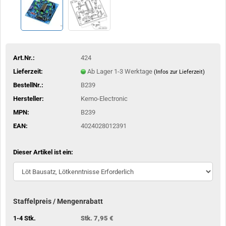
Art.Nr.:
424
Lieferzeit:
Ab Lager 1-3 Werktage
(Infos zur Lieferzeit)
BestellNr.:
B239
Hersteller:
Kemo-Electronic
MPN:
B239
EAN:
4024028012391
Dieser Artikel ist ein:
Staffelpreis / Mengenrabatt
1-4 Stk.
Stk. 7,95 €