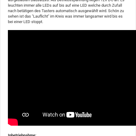
leuchten immer alle LEDs auf bis auf eine LED welche durch Zufall
nach betätigen des Tasters automatisch ausgewählt wird. Schön zu
sehen ist das "Lauflicht" im Kreis was immer langsamer wird bis es
bei einer LED stoppt.
Inbetriebnahme: