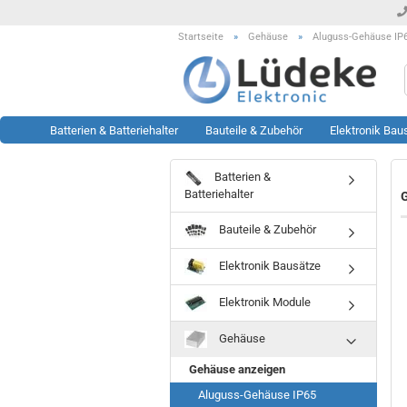
Startseite
»
Gehäuse
»
Aluguss-Gehäuse IP
Batterien & Batteriehalter
Bauteile & Zubehör
Elektronik Bau
Batterien &
Werkzeug anzeigen
Rest- & Sonderposten
Batteriehalter
G
anzeigen
Lötstationen
Bauteile & Zubehör
Sonderposten Bausätze
Löttechnik Zubehör
Sonderposten KFZ Artikel
Messtechnik Zubehör
Elektronik Bausätze
Sonderposten LED Technik
Oszilloskop
Sonderposten Module
Prüftechnik
Elektronik Module
Sonderposten Sonstiges
Sonstiges
Gehäuse
Sonderposten Werkzeug
Gehäuse anzeigen
Aluguss-Gehäuse IP65