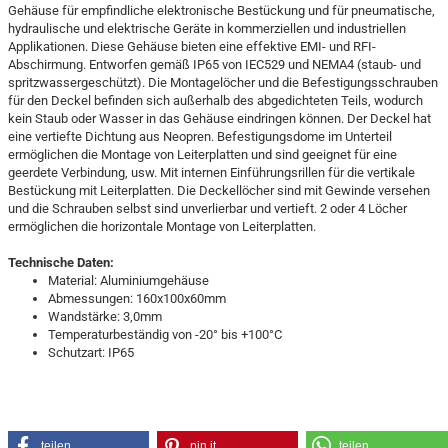
Gehäuse für empfindliche elektronische Bestückung und für pneumatische,
hydraulische und elektrische Geräte in kommerziellen und industriellen
Applikationen. Diese Gehäuse bieten eine effektive EMI- und RFI-
Abschirmung. Entworfen gemäß IP65 von IEC529 und NEMA4 (staub- und
spritzwassergeschützt). Die Montagelöcher und die Befestigungsschrauben
für den Deckel befinden sich außerhalb des abgedichteten Teils, wodurch
kein Staub oder Wasser in das Gehäuse eindringen können. Der Deckel hat
eine vertiefte Dichtung aus Neopren. Befestigungsdome im Unterteil
ermöglichen die Montage von Leiterplatten und sind geeignet für eine
geerdete Verbindung, usw. Mit internen Einführungsrillen für die vertikale
Bestückung mit Leiterplatten. Die Deckellöcher sind mit Gewinde versehen
und die Schrauben selbst sind unverlierbar und vertieft. 2 oder 4 Löcher
ermöglichen die horizontale Montage von Leiterplatten.
Technische Daten:
Material: Aluminiumgehäuse
Abmessungen: 160x100x60mm
Wandstärke: 3,0mm
Temperaturbeständig von -20° bis +100°C
Schutzart: IP65
teilen
pin it
teilen