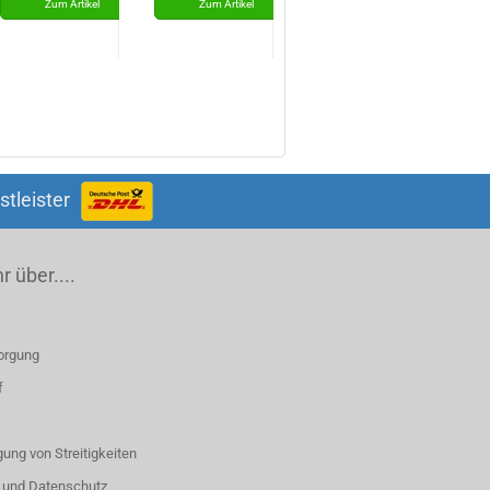
4922
stleister
 über....
orgung
f
ung von Streitigkeiten
 und Datenschutz