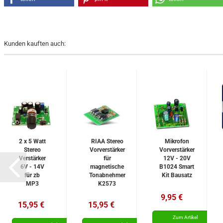
Kunden kauften auch:
2 x 5 Watt
RIAA Stereo
Mikrofon
Stereo
Vorverstärker
Vorverstärker
Verstärker
für
12V - 20V
6V - 14V
magnetische
B1024 Smart
für zb
Tonabnehmer
Kit Bausatz
MP3
K2573
Palyer
Velleman
9,95 €
MK190
Bausatz
15,95 €
15,95 €
Velleman
WHADDA
Bausatz
WSAH2573