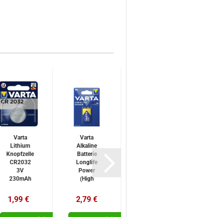
Varta
Varta
Leistungs
Le
Lithium
Alkaline
Schalter
K
Knopfzelle
Batterie
Kippschalter 6
CR2032
Longlife
polig 2x EIN /
3V
Power
AUS / EIN 2x
230mAh
(High
Wechselkontakt
6032
Energy)
mit
1
9V Block
Mittelstellung
1,99 €
2,79 €
2,49 €
6LR61
1ér Pack