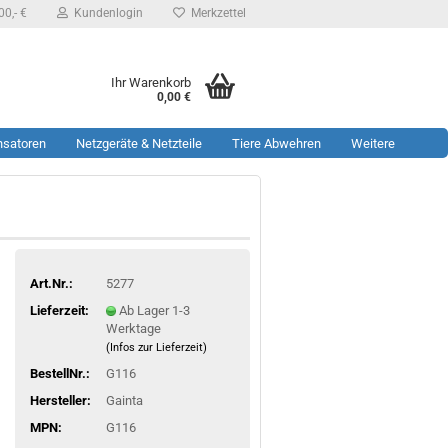
0,- €
Kundenlogin
Merkzettel
Ihr Warenkorb
0,00 €
nsatoren
Netzgeräte & Netzteile
Tiere Abwehren
Weitere
Art.Nr.:
5277
Lieferzeit:
Ab Lager 1-3
Werktage
(Infos zur Lieferzeit)
BestellNr.:
G116
Hersteller:
Gainta
MPN:
G116