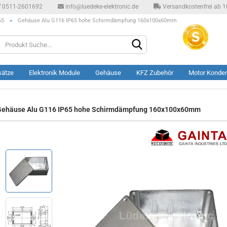
0511-2601692
info@luedeke-elektronic.de
Versandkostenfrei ab 10
65
»
Gehäuse Alu G116 IP65 hohe Schirmdämpfung 160x100x60mm
Produkt
Suche...
sätze
Elektronik Module
Gehäuse
KFZ Zubehör
Motor Konde
ehäuse Alu G116 IP65 hohe Schirmdämpfung 160x100x60mm