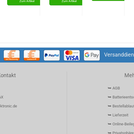
WHADDA
WSAH190
Versanddien
Kontakt
Mehr
⮩ AGB
AX
⮩ Batterieents
ktronic.de
⮩ Bestellablau
⮩ Lieferzeit
⮩ Online-Beileg
⮩ Privatsphäre