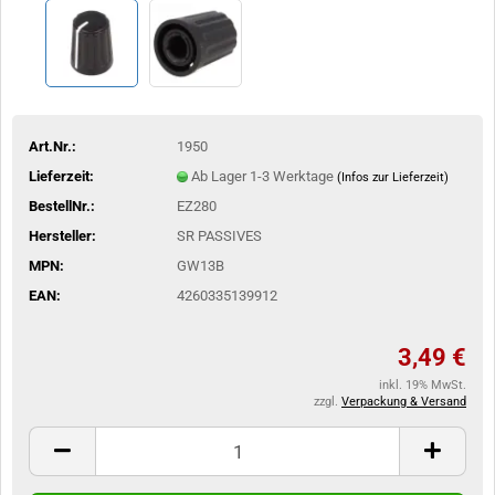
Art.Nr.:
1950
Lieferzeit:
Ab Lager 1-3 Werktage
(Infos zur Lieferzeit)
BestellNr.:
EZ280
Hersteller:
SR PASSIVES
MPN:
GW13B
EAN:
4260335139912
3,49 €
inkl. 19% MwSt.
zzgl.
Verpackung & Versand