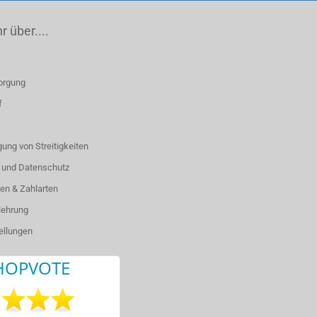
 über....
orgung
f
ung von Streitigkeiten
 und Datenschutz
en & Zahlarten
lehrung
ellungen