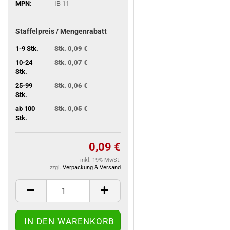
MPN:
IB 11
Staffelpreis / Mengenrabatt
1-9 Stk.
Stk. 0,09 €
10-24
Stk. 0,07 €
Stk.
25-99
Stk. 0,06 €
Stk.
ab 100
Stk. 0,05 €
Stk.
0,09 €
inkl. 19% MwSt.
zzgl.
Verpackung & Versand