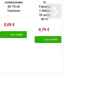
Isolierscheibe
IC
Buchse
für TO 66
Fassung
für IC
Transistor
1-Reihig
Einzelpin
S
32-polig
100Stück
für IC
Bausteine
0,09 €
2,95 €
usw
0,79 €
0