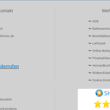
Kontakt
Mehr
⮩ AGB
AX
⮩ Batterieents
ktronic.de
⮩ Bestellablau
⮩ Lieferzeit
⮩ Online-Beileg
⮩ Privatsphäre
iderrufen
⮩ Versandkost
⮩ Widerrufsbe
⮩ Cookie Einst
Bausätze
ücksendung