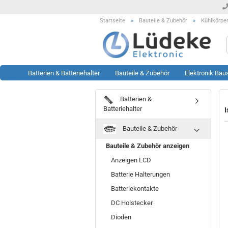
Startseite
»
Bauteile & Zubehör
»
Kühlkörpe
Batterien & Batteriehalter
Bauteile & Zubehör
Elektronik Bau
Batterien &
Werkzeug anzeigen
Rest- & Sonderposten
Batteriehalter
I
anzeigen
Lötstationen
Bauteile & Zubehör
Sonderposten Bausätze
Löttechnik Zubehör
Sonderposten KFZ Artikel
Messtechnik Zubehör
Bauteile & Zubehör anzeigen
Sonderposten LED Technik
Oszilloskop
Anzeigen LCD
Sonderposten Module
Prüftechnik
Batterie Halterungen
Sonderposten Sonstiges
Sonstiges
Batteriekontakte
Sonderposten Werkzeug
DC Holstecker
Dioden