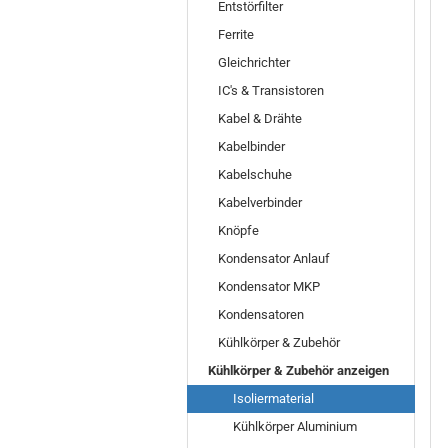
Entstörfilter
Ferrite
Gleichrichter
IC's & Transistoren
Kabel & Drähte
Kabelbinder
Kabelschuhe
Kabelverbinder
Knöpfe
Kondensator Anlauf
Kondensator MKP
Kondensatoren
Kühlkörper & Zubehör
Kühlkörper & Zubehör anzeigen
Isoliermaterial
Kühlkörper Aluminium