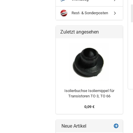
Mittel kurz
Isolierscheibe
Isolierscheibe
für Poti mit
für TO 3
für TOP 66
Rest- & Sonderposten
Rastnasen
Transistor
Transistor
Piher 5214
0,09 €
0,09 €
0,39 €
Zuletzt angesehen
Isolierbuchse Isoliernippel für
Transistoren TO 3, TO 66
0,09 €
Neue Artikel