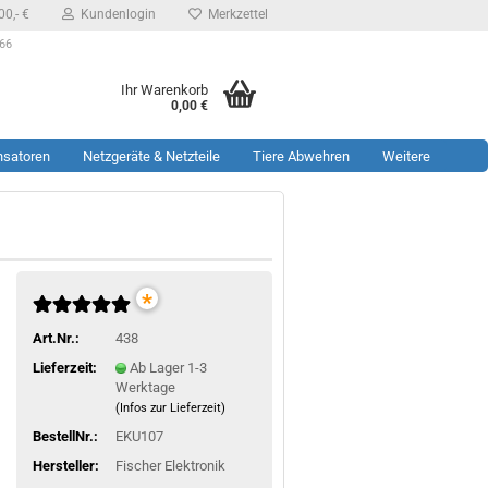
0,- €
Kundenlogin
Merkzettel
 66
Ihr Warenkorb
0,00 €
nsatoren
Netzgeräte & Netzteile
Tiere Abwehren
Weitere
*
Art.Nr.:
438
Lieferzeit:
Ab Lager 1-3
Werktage
(Infos zur Lieferzeit)
BestellNr.:
EKU107
Hersteller:
Fischer Elektronik