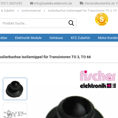
0511-2601692
info@luedeke-elektronic.de
Versandkostenfrei ab 10
r & Zubehör
»
Isoliermaterial
»
Isolierbuchse Isoliernippel für Transistoren TO 3, TO
Produkt
Suche...
sätze
Elektronik Module
Gehäuse
KFZ Zubehör
Motor Konde
solierbuchse Isoliernippel für Transistoren TO 3, TO 66