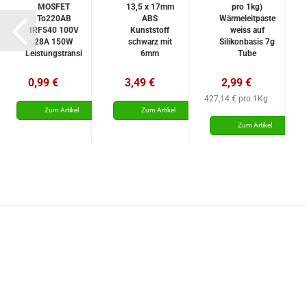
MOSFET
13,5 x 17mm
pro 1kg)
To220AB
ABS
Wärmeleitpaste
IRF540 100V
Kunststoff
weiss auf
28A 150W
schwarz mit
Silikonbasis 7g
Leistungstransi
6mm
Tube
Achsaufnahme
0,99 €
3,49 €
2,99 €
427,14 € pro 1Kg