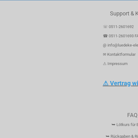
Support & 
☏ 0511-2601692
☎ 0511-2601693 F
@ info@luedeke-ele
✉ Kontaktformular
⚠ Impressum
⚠ Vertrag w
FAQ
⮩ Lötkurs für 
⮩ Rückgaben & R