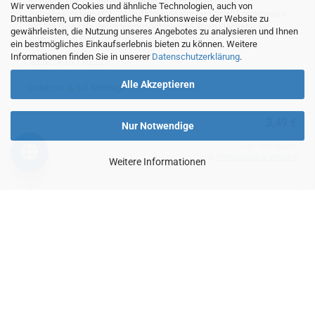
Kondensator zur Verwendung als: Motorkondensator,
Wir verwenden Cookies und ähnliche Technologien, auch von
Betriebskondensator , Anlaufkondensator und Anlaßkondensator
Drittanbietern, um die ordentliche Funktionsweise der Website zu
mit M8 Gewinde Befestigungsbolze und 6,3mm Flachstecker
gewährleisten, die Nutzung unseres Angebotes zu analysieren und Ihnen
Anschlüsse. Gekapselt in Kunststoffbecher
ein bestmögliches Einkaufserlebnis bieten zu können. Weitere
Informationen finden Sie in unserer
Datenschutzerklärung
.
Art.Nr.: 4.16.17.23.27
Alle Akzeptieren
Lieferzeit:
5-7 Werktage
(Infos zur Lieferzeit)
3,49 €
Nur Notwendige
inkl. 19% MwSt.
zzgl.
Verpackung & Versand
Weitere Informationen
IN DEN WARENKORB
NEU