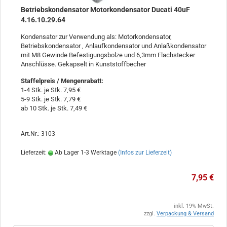
Betriebskondensator Motorkondensator Ducati 40uF
4.16.10.29.64
Kondensator zur Verwendung als: Motorkondensator,
Betriebskondensator , Anlaufkondensator und Anlaßkondensator
mit M8 Gewinde Befestigungsbolze und 6,3mm Flachstecker
Anschlüsse. Gekapselt in Kunststoffbecher
Staffelpreis / Mengenrabatt
:
1-4 Stk. je Stk. 7,95 €
5-9 Stk. je Stk. 7,79 €
ab 10 Stk. je Stk. 7,49 €
Art.Nr.: 3103
Lieferzeit:
Ab Lager 1-3 Werktage
(Infos zur Lieferzeit)
7,95 €
inkl. 19% MwSt.
zzgl.
Verpackung & Versand