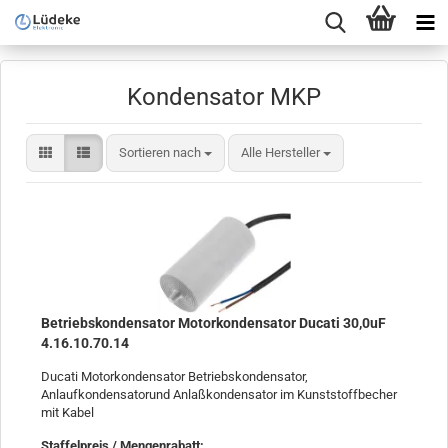
Kondensator MKP
Sortieren nach
Sortieren nach
Alle Hersteller
Betriebskondensator Motorkondensator Ducati 30,0uF
4.16.10.70.14
Ducati Motorkondensator Betriebskondensator,
Anlaufkondensatorund Anlaßkondensator im Kunststoffbecher
mit Kabel
Staffelpreis / Mengenrabatt
: