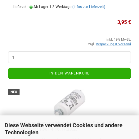
Lieferzeit:
Ab Lager 1-3 Werktage
(Infos zur Lieferzeit)
3,95 €
inkl. 19% MwSt.
zzgl.
Verpackung & Versand
IN DEN WARENKORB
NEU
Betriebskondensator Motorkondensator Ducati MKP
Diese Webseite verwendet Cookies und andere
Kondensator 1,5uF 4.16.17.23.27
Technologien