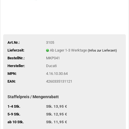
Art.Nr.:
3105
Lieferzeit:
Ab Lager 1-3 Werktage
(Infos zur Lieferzeit)
BestellNr.:
MKP041
Hersteller:
Ducati
MPN:
4.16.10.30.64
EAN:
4260335131121
Staffelpreis / Mengenrabatt
1-4 Stk.
Stk. 13,95 €
5-9 Stk.
Stk. 12,95 €
ab 10 Stk.
Stk. 11,95 €