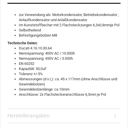
zur Verwendung als: Motorkondensator, Betriebskondensator ,
Anlaufkondensator und Anlaßkondensator
Im Kunststoffbecher mit 2 Flachsteckzungen 6,3x0,8mmje Pol
Selbstheilend
Befestigungsbolzen M8
Technische Daten:
Ducati 4.16.10.30.64
Nennspannung: 400V AC / 10.000h
Nennspannung: 450V AC / 3.000h
EN 60252
Kapazität: 50,0uF
Toleranz +/-5%
Abmessungen (d x L): ca. 45 x 117mm (ohne Anschlüsse und
Gewindebolzen)
Gewindebolzenlänge: ca 10mm
Anschlüsse: 2x Flachsteckeranschlüsse 6,3mm je Pol
Herstellerangaben