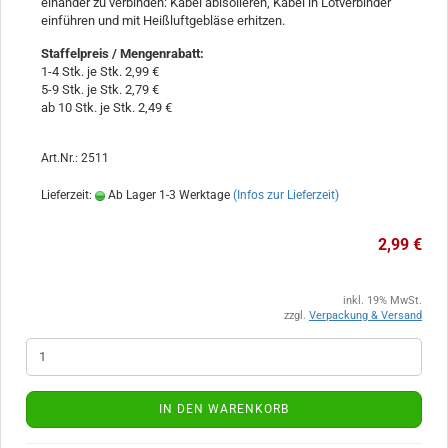
einander zu verbinden: Kabel abisolieren, Kabel in Lötverbinder
einführen und mit Heißluftgebläse erhitzen.
Staffelpreis / Mengenrabatt
:
1-4 Stk. je Stk. 2,99 €
5-9 Stk. je Stk. 2,79 €
ab 10 Stk. je Stk. 2,49 €
Art.Nr.: 2511
Lieferzeit:
Ab Lager 1-3 Werktage
(Infos zur Lieferzeit)
2,99 €
inkl. 19% MwSt.
zzgl.
Verpackung & Versand
IN DEN WARENKORB