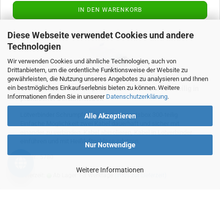
IN DEN WARENKORB
Diese Webseite verwendet Cookies und andere
Technologien
Wir verwenden Cookies und ähnliche Technologien, auch von
Drittanbietern, um die ordentliche Funktionsweise der Website zu
gewährleisten, die Nutzung unseres Angebotes zu analysieren und Ihnen
ein bestmögliches Einkaufserlebnis bieten zu können. Weitere
Lötverbinder & Schrumpfschlauch Sortiment 300-teilig in
Informationen finden Sie in unserer
Datenschutzerklärung
.
praktischer Sortimentsbox
Lötverbinder Schrumpfschlauch Sortimentsbox 300-teilig
Alle Akzeptieren
Einfache Möglichkeit zwei Kabel dauerhaft und sicher mit
einander zu verbinden: Kabel abisolieren, Kabel in Lötverbinder
einführen und mit Heißluftgebläse erhitzen.
Nur Notwendige
Art.Nr.: 5780
Weitere Informationen
Lieferzeit:
Ab Lager 1-3 Werktage
(Infos zur Lieferzeit)
9,95 €
inkl. 19% MwSt.