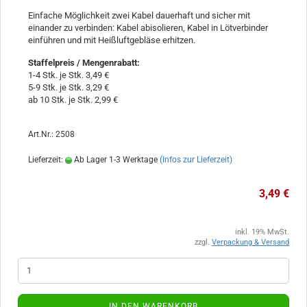
Einfache Möglichkeit zwei Kabel dauerhaft und sicher mit
einander zu verbinden: Kabel abisolieren, Kabel in Lötverbinder
einführen und mit Heißluftgebläse erhitzen.
Staffelpreis / Mengenrabatt
:
1-4 Stk. je Stk. 3,49 €
5-9 Stk. je Stk. 3,29 €
ab 10 Stk. je Stk. 2,99 €
Art.Nr.: 2508
Lieferzeit:
Ab Lager 1-3 Werktage
(Infos zur Lieferzeit)
3,49 €
inkl. 19% MwSt.
zzgl.
Verpackung & Versand
IN DEN WARENKORB