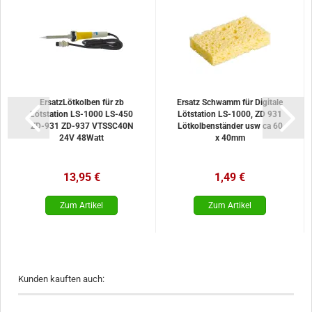
ErsatzLötkolben für zb
Ersatz Schwamm für Digitale
Lötstation LS-1000 LS-450
Lötstation LS-1000, ZD 931
ZD-931 ZD-937 VTSSC40N
Lötkolbenständer usw ca 60
24V 48Watt
x 40mm
13,95 €
1,49 €
Kunden kauften auch: