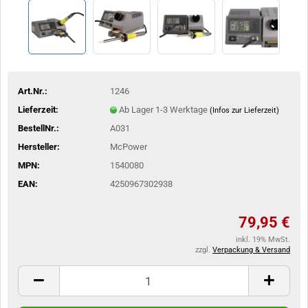
Art.Nr.:
1246
Lieferzeit:
Ab Lager 1-3 Werktage
(Infos zur Lieferzeit)
BestellNr.:
A031
Hersteller:
McPower
MPN:
1540080
EAN:
4250967302938
79,95 €
inkl. 19% MwSt.
zzgl.
Verpackung & Versand