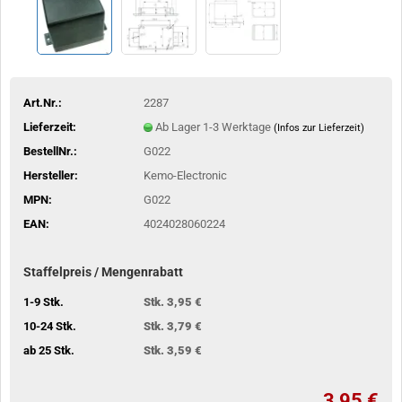
Art.Nr.:
2287
Lieferzeit:
Ab Lager 1-3 Werktage
(Infos zur Lieferzeit)
BestellNr.:
G022
Hersteller:
Kemo-Electronic
MPN:
G022
EAN:
4024028060224
Staffelpreis / Mengenrabatt
1-9 Stk.
Stk. 3,95 €
10-24 Stk.
Stk. 3,79 €
ab 25 Stk.
Stk. 3,59 €
3,95 €