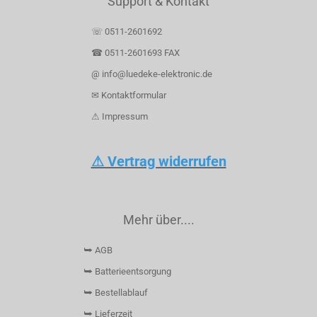
Support & Kontakt
☏ 0511-2601692
☎ 0511-2601693 FAX
@ info@luedeke-elektronic.de
✉ Kontaktformular
⚠ Impressum
⚠ Vertrag widerrufen
Mehr über....
⮩ AGB
⮩ Batterieentsorgung
⮩ Bestellablauf
⮩ Lieferzeit