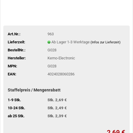
Art.Nr.:
963
Lieferzeit:
Ab Lager 1-3 Werktage
(Infos zur Lieferzeit)
BestellNr.:
G028
Hersteller:
Kemo-Electronic
MPN:
G028
EAN:
4024028060286
Staffelpreis / Mengenrabatt
1-9 Stk.
Stk. 2,69 €
10-24 Stk.
Stk. 2,49 €
ab 25 Stk.
Stk. 2,39 €
2,69 €