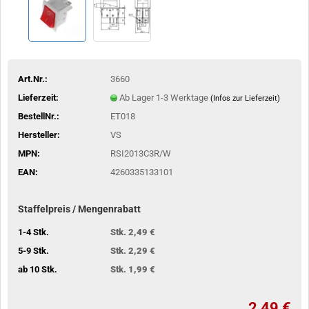
Art.Nr.:
3660
Lieferzeit:
Ab Lager 1-3 Werktage
(Infos zur Lieferzeit)
BestellNr.:
ET018
Hersteller:
VS
MPN:
RSI2013C3R/W
EAN:
4260335133101
Staffelpreis / Mengenrabatt
1-4 Stk.
Stk. 2,49 €
5-9 Stk.
Stk. 2,29 €
ab 10 Stk.
Stk. 1,99 €
2,49 €