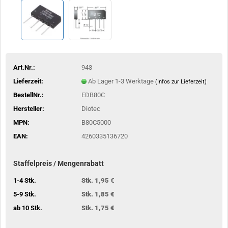
Art.Nr.:
943
Lieferzeit:
Ab Lager 1-3 Werktage
(Infos zur Lieferzeit)
BestellNr.:
EDB80C
Hersteller:
Diotec
MPN:
B80C5000
EAN:
4260335136720
Staffelpreis / Mengenrabatt
1-4 Stk.
Stk. 1,95 €
5-9 Stk.
Stk. 1,85 €
ab 10 Stk.
Stk. 1,75 €