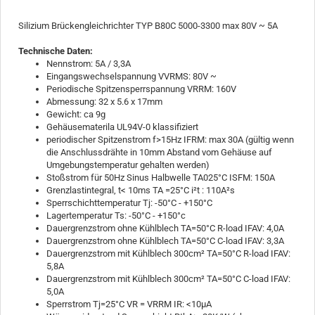
Silizium Brückengleichrichter TYP B80C 5000-3300 max 80V ~ 5A
Technische Daten:
Nennstrom: 5A / 3,3A
Eingangswechselspannung VVRMS: 80V ~
Periodische Spitzensperrspannung VRRM: 160V
Abmessung: 32 x 5.6 x 17mm
Gewicht: ca 9g
Gehäusematerila UL94V-0 klassifiziert
periodischer Spitzenstrom f>15Hz IFRM: max 30A (gültig wenn
die Anschlussdrähte in 10mm Abstand vom Gehäuse auf
Umgebungstemperatur gehalten werden)
Stoßstrom für 50Hz Sinus Halbwelle TA025°C ISFM: 150A
Grenzlastintegral, t< 10ms TA =25°C i²t : 110A²s
Sperrschichttemperatur Tj: -50°C - +150°C
Lagertemperatur Ts: -50°C - +150°c
Dauergrenzstrom ohne Kühlblech TA=50°C R-load IFAV: 4,0A
Dauergrenzstrom ohne Kühlblech TA=50°C C-load IFAV: 3,3A
Dauergrenzstrom mit Kühlblech 300cm² TA=50°C R-load IFAV:
5,8A
Dauergrenzstrom mit Kühlblech 300cm² TA=50°C C-load IFAV:
5,0A
Sperrstrom Tj=25°C VR = VRRM IR: <10
µA