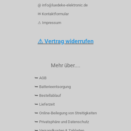
@ info@luedeke-elektronic.de
✉ Kontaktformular
⚠ Impressum
⚠ Vertrag widerrufen
Mehr über....
⮩ AGB
⮩ Batterieentsorgung
⮩ Bestellablauf
⮩ Lieferzeit
⮩ Online-Beilegung von Streitigkeiten
⮩ Privatsphäre und Datenschutz
⮩ Versandkosten & Zahlarten