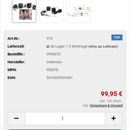
TOP
Art.Nr.:
973
Lieferzeit:
Ab Lager 1-3 Werktage
(Infos zur Lieferzeit)
BestellNr.:
VPEM7D
Hersteller:
Velleman
MPN:
PEM7D
EAN:
5410329304461
99,95 €
inkl. 19% MwSt.
zzgl.
Verpackung & Versand