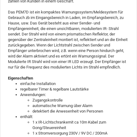
zählen von Kunden in einem Geschäft.
Das PEM7D ist ein kompaktes Warnungssystem/Meldesystem für
Gebrauch zb im Eingangsbereich in Laden, im Empfangsbereich, zu
Hause, usw. Das Gerät besteht aus einer Sender- und
Empfängereinheit, die einen unsichtbaren, modulierten IR- Strahl
sendet. Der Strahl wird von einem prismatischen Reflektor, der
gegenüber der Zentraleinheit montiert ist, reflektiert und an die Einheit
zurückgegeben. Wenn der Lichtstrahl zwischen Sender und
Empfänger unterbrochen wird, z.B. wenn eine Person hindurch geht,
wird der Alarm aktiviert und es ertönt ein Warnungssignal. Der
Modulierte IR Strahl wird von einer IR LED erzeugt. Der Empfänger ist
nur für die Frequenz des modulierten Lichts im Strahl empfindlich.
Eigenschaften
einfache Installation
regelbarer Timer & regelbare Lautstärke
Anwendungen:
Zugangskontrolle
automatische Warnung über Alarm
detektiert die Anwesenheit von Personen
enthält:
1 x IR-Lichtschrankemit ca 10m Kabel zum
Gong/Steuereinheit
1 x Stromversorgung 230V / 9V DC / 200mA