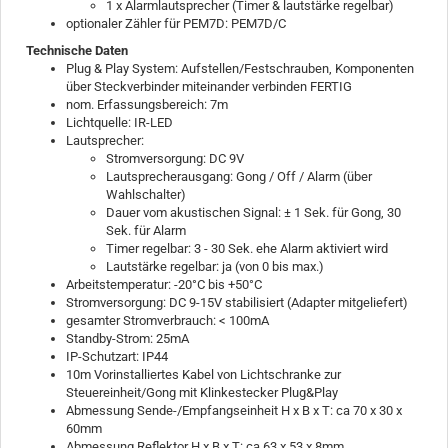
1 x Alarmlautsprecher (Timer & lautstärke regelbar)
optionaler Zähler für PEM7D: PEM7D/C
Technische Daten
Plug & Play System: Aufstellen/Festschrauben, Komponenten
über Steckverbinder miteinander verbinden FERTIG
nom. Erfassungsbereich: 7m
Lichtquelle: IR-LED
Lautsprecher:
Stromversorgung: DC 9V
Lautsprecherausgang: Gong / Off / Alarm (über
Wahlschalter)
Dauer vom akustischen Signal: ± 1 Sek. für Gong, 30
Sek. für Alarm
Timer regelbar: 3 - 30 Sek. ehe Alarm aktiviert wird
Lautstärke regelbar: ja (von 0 bis max.)
Arbeitstemperatur: -20°C bis +50°C
Stromversorgung: DC 9-15V stabilisiert (Adapter mitgeliefert)
gesamter Stromverbrauch: < 100mA
Standby-Strom: 25mA
IP-Schutzart: IP44
10m Vorinstalliertes Kabel von Lichtschranke zur
Steuereinheit/Gong mit Klinkestecker Plug&Play
Abmessung Sende-/Empfangseinheit H x B x T: ca 70 x 30 x
60mm
Abmessung Reflektor H x B x T: ca 63 x 53 x 8mm