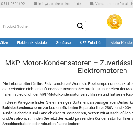
0511-2601692
info@luedeke-elektronic.de
Versandkostenfrei ab 10
Produkt
Suche...
sätze
Elektronik Module
Gehäuse
KFZ Zubehör
Motor Konde
MKP Motor-Kondensatoren – Zuverlässige
Elektromotoren
Die Lebensretter für Ihre Elektromotoren! Wenn die Poolpumpe nur noch kraftl
die Kreissäge nicht anläuft oder der Rasenmäher streikt, ist nur selten der Mot
Fällen ist lediglich der MKP-Motorkondensator verschlissen und hat seine Kapa
In dieser Kategorie finden Sie ein riesiges Sortiment an passgenauen
Anlaufk
Betriebskondensatoren
zur kosteneffizienten Reparatur Ihrer 230V- und 400
Ausfallsicherheit und Langlebigkeit zu garantieren, setzen wir ausschließlich 
und Arcotronics
. Finden Sie jetzt den exakt passenden Kondensator für Ihren 
Anschlusskabeln oder robusten Flachsteckern!