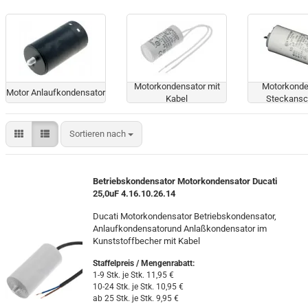
Motorkondensator mit
Motorkonde
Motor Anlaufkondensator
Kabel
Steckansc
Sortieren nach
Sortieren nach
Betriebskondensator Motorkondensator Ducati
25,0uF 4.16.10.26.14
Ducati Motorkondensator Betriebskondensator,
Anlaufkondensatorund Anlaßkondensator im
Kunststoffbecher mit Kabel
Staffelpreis / Mengenrabatt
:
1-9 Stk. je Stk. 11,95 €
10-24 Stk. je Stk. 10,95 €
ab 25 Stk. je Stk. 9,95 €