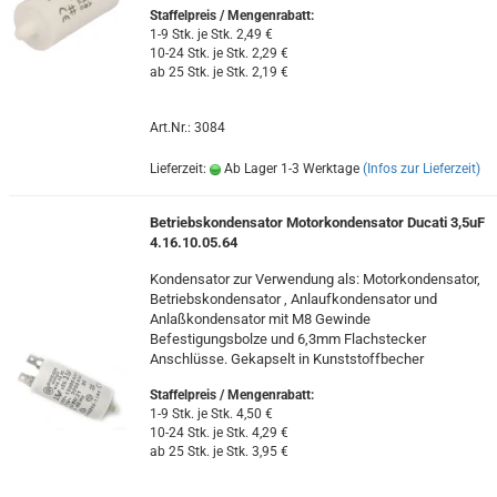
Staffelpreis / Mengenrabatt
:
1-9 Stk. je Stk. 2,49 €
10-24 Stk. je Stk. 2,29 €
ab 25 Stk. je Stk. 2,19 €
Art.Nr.: 3084
Lieferzeit:
Ab Lager 1-3 Werktage
(Infos zur Lieferzeit)
Betriebskondensator Motorkondensator Ducati 3,5uF
4.16.10.05.64
Kondensator zur Verwendung als: Motorkondensator,
Betriebskondensator , Anlaufkondensator und
Anlaßkondensator mit M8 Gewinde
Befestigungsbolze und 6,3mm Flachstecker
Anschlüsse. Gekapselt in Kunststoffbecher
Staffelpreis / Mengenrabatt
:
1-9 Stk. je Stk. 4,50 €
10-24 Stk. je Stk. 4,29 €
ab 25 Stk. je Stk. 3,95 €