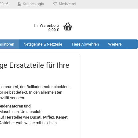
0,- €
Kundenlogin
Merkzettel
Ihr Warenkorb
0,00 €
nsatoren
Netzgeräte & Netzteile
Tiere Abwehren
Weitere
 Ersatzteile für Ihre
os brummt, der Rollladenmotor blockiert,
or selbst defekt. In den allermeisten
zität verloren.
ondensatoren und
V-Maschinen. Um absolute
auf Hersteller wie
Ducati, Miflex, Kemet
Antrieb – wahlweise mit flexiblen