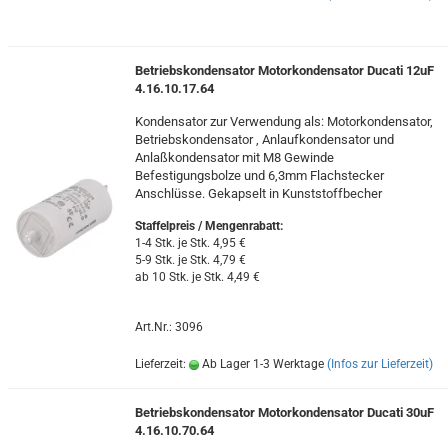
Betriebskondensator Motorkondensator Ducati 12uF
4.16.10.17.64
Kondensator zur Verwendung als: Motorkondensator,
Betriebskondensator , Anlaufkondensator und
Anlaßkondensator mit M8 Gewinde
Befestigungsbolze und 6,3mm Flachstecker
Anschlüsse. Gekapselt in Kunststoffbecher
Staffelpreis / Mengenrabatt
:
1-4 Stk. je Stk. 4,95 €
5-9 Stk. je Stk. 4,79 €
ab 10 Stk. je Stk. 4,49 €
Art.Nr.: 3096
Lieferzeit:
Ab Lager 1-3 Werktage
(Infos zur Lieferzeit)
Betriebskondensator Motorkondensator Ducati 30uF
4.16.10.70.64