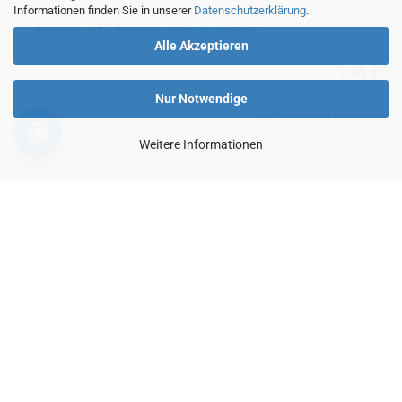
Informationen finden Sie in unserer
Datenschutzerklärung
.
Lieferzeit:
5-7 Werktage
(Infos zur Lieferzeit)
Alle Akzeptieren
7,95 €
Nur Notwendige
inkl. 19% MwSt.
zzgl.
Verpackung & Versand
Weitere Informationen
IN DEN WARENKORB
NEU
Betriebskondensator Motorkondensator Ducati MKP
Kondensator 5,5uF 4.16.10.79.72
Betriebskondensator Motorkondensator Ducati MKP