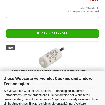
3,49 €
inkl. 19% MwSt.
zzgl.
Verpackung & Versand
IN DEN WARENKORB
NEU
Betriebskondensator Motorkondensator Ducati MKP
Kondensator 5,0uF 4.16.10.08.14
Diese Webseite verwendet Cookies und andere
Technologien
Kondensator zur Verwendung als: Motorkondensator,
Betriebskondensator , Anlaufkondensator und Anlaßkondensator
Wir verwenden Cookies und ähnliche Technologien, auch von
mit M8 Gewinde Befestigungsbolze und 6,3mm Flachstecker
Drittanbietern, um die ordentliche Funktionsweise der Website zu
Anschlüsse. Gekapselt in Kunststoffbecher
gewährleisten, die Nutzung unseres Angebotes zu analysieren und Ihnen
ein bestmögliches Einkaufserlebnis bieten zu können. Weitere
Art.Nr.: 4.16.10.08.14