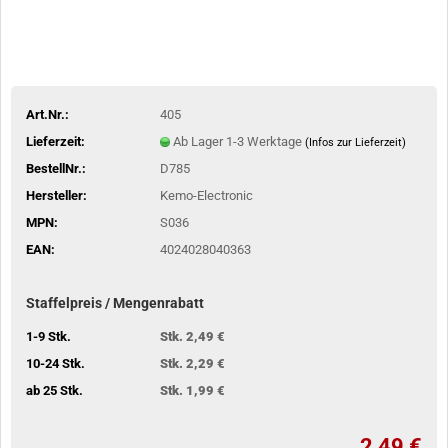
Art.Nr.:
405
Lieferzeit:
Ab Lager 1-3 Werktage
(Infos zur Lieferzeit)
BestellNr.:
D785
Hersteller:
Kemo-Electronic
MPN:
S036
EAN:
4024028040363
Staffelpreis / Mengenrabatt
1-9 Stk.
Stk. 2,49 €
10-24 Stk.
Stk. 2,29 €
ab 25 Stk.
Stk. 1,99 €
2,49 €