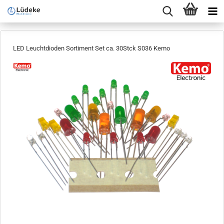
LED Leuchtdioden Sortiment Set ca. 30Stck S036 Kemo