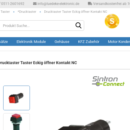
0511-2601692
info@luedeke-elektronic.de
Versandkostenfrei ab 10
 Taster
»
*Drucktaster
»
Drucktaster Taster Eckig öffner Kontakt NC
Produkt
Suche...
sätze
Elektronik Module
Gehäuse
KFZ Zubehör
Motor Konde
rucktaster Taster Eckig öffner Kontakt NC