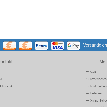
Versanddien
Kontakt
Mehr
⮩ AGB
AX
⮩ Batterieents
ktronic.de
⮩ Bestellablau
⮩ Lieferzeit
⮩ Online-Beileg