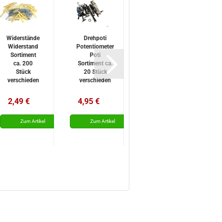
Widerstände
Drehpoti
Elektrolytkondensator
K
Widerstand
Potentiometer
Kondensator
Sortiment
Poti
Sortiment 50 Stück
ca. 200
Sortiment ca.
gemischt Kemo S005
Stück
20 Stück
g
verschieden
verschieden
gemischt
gemischt
2,49 €
2
S001 Kemo
S004 Kemo
2,49 €
4,95 €