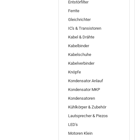
Entstörfilter
Ferrite
Gleichrichter
IC's & Transistoren
Kabel & Drähte
Kabelbinder
Kabelschuhe
Kabelverbinder
Knöpfe
Kondensator Anlauf
Kondensator MKP
Kondensatoren
Kühlkörper & Zubehör
Lautsprecher & Piezos
LED's
Motoren Klein