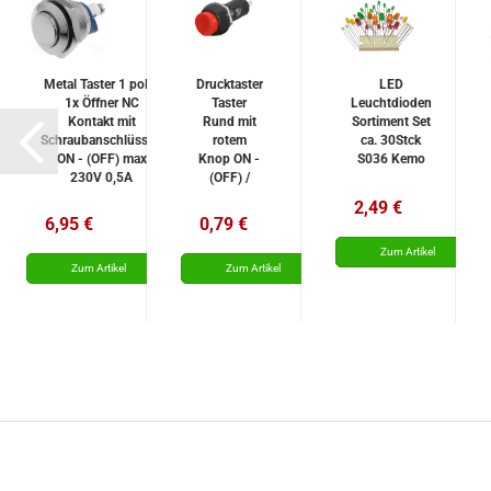
Metal Taster 1 polig
Drucktaster
LED
1x Öffner NC
Taster
Leuchtdioden
Kontakt mit
Rund mit
Sortiment Set
Schraubanschlüssen
rotem
ca. 30Stck
ON - (OFF) max
Knop ON -
S036 Kemo
230V 0,5A
(OFF) /
Push - OFF
2,49 €
6,95 €
0,79 €