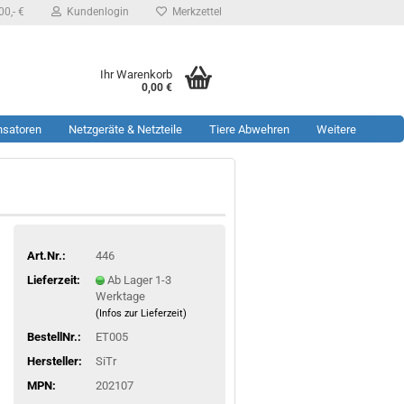
0,- €
Kundenlogin
Merkzettel
Ihr Warenkorb
0,00 €
nsatoren
Netzgeräte & Netzteile
Tiere Abwehren
Weitere
Art.Nr.:
446
Lieferzeit:
Ab Lager 1-3
Werktage
(Infos zur Lieferzeit)
BestellNr.:
ET005
Hersteller:
SiTr
MPN:
202107