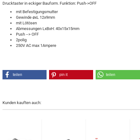
Drucktaster in eckiger Bauform. Funktion: Push->OFF
mit Befestigungsmutter
Gewinde øxL 12x9mm
mit Lötösen
Abmessungen LxBxH: 40x15x15mm
Push --> OFF
2polig
250V AC max 1Ampere
teilen
pin it
teilen
Kunden kauften auch: