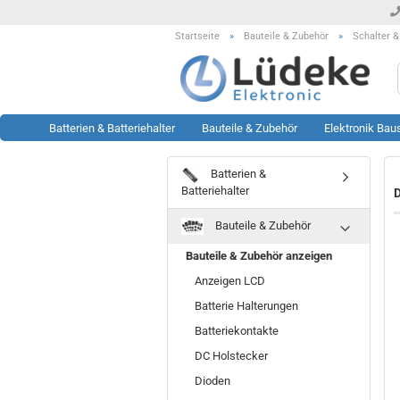
Startseite
»
Bauteile & Zubehör
»
Schalter &
Batterien & Batteriehalter
Bauteile & Zubehör
Elektronik Bau
Batterien &
Werkzeug anzeigen
Rest- & Sonderposten
Batteriehalter
D
anzeigen
Lötstationen
Bauteile & Zubehör
Sonderposten Bausätze
Löttechnik Zubehör
Sonderposten KFZ Artikel
Messtechnik Zubehör
Bauteile & Zubehör anzeigen
Sonderposten LED Technik
Oszilloskop
Anzeigen LCD
Sonderposten Module
Prüftechnik
Batterie Halterungen
Sonderposten Sonstiges
Sonstiges
Batteriekontakte
Sonderposten Werkzeug
DC Holstecker
Dioden