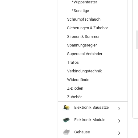
*Wippentaster
*Sonstige
Schrumpfschlauch
Elektrolytkondensator
Keramikkondensatoren
Mikroschalter
Sicherungen & Zubehör
Kondensator
Kondensator
und
Sortiment 50 Stück
Sortiment ca.100
Mikrotaster
Sirenen & Summer
gemischt Kemo S005
Stück verschieden
Sortiment ca
gemischt S007 Kemo
30Stück
Spannungsregler
S104 Kemo
Superseal Verbinder
2,49 €
2,49 €
Trafos
Ihr Preis 2,95 €
Verbindungstechnik
Widerstände
Z-Dioden
Zubehör
Elektronik Bausätze
Elektronik Module
Gehäuse