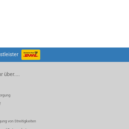
stleister
 über....
orgung
f
ung von Streitigkeiten