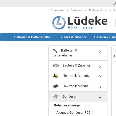
Startseite
»
Gehäuse
»
Kleingehäuse
»
G
Batterien & Batteriehalter
Bauteile & Zubehör
Elektronik Bau
Batterien &
Werkzeug anzeigen
Rest- & Sonderposten
Batteriehalter
G
anzeigen
Lötstationen
Bauteile & Zubehör
Sonderposten Bausätze
Löttechnik Zubehör
Sonderposten KFZ Artikel
Messtechnik Zubehör
Elektronik Bausätze
Sonderposten LED Technik
Oszilloskop
Sonderposten Module
Prüftechnik
Elektronik Module
Sonderposten Sonstiges
Sonstiges
Gehäuse
Sonderposten Werkzeug
Gehäuse anzeigen
Aluguss-Gehäuse IP65