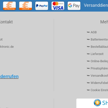
Versanddien
Kontakt
Mehr
⮩ AGB
AX
⮩ Batterieents
ktronic.de
⮩ Bestellablau
⮩ Lieferzeit
⮩ Online-Beileg
⮩ Privatsphäre
iderrufen
⮩ Versandkost
⮩ Widerrufsbe
⮩ Cookie Einst