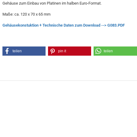
Gehäuse zum Einbau von Platinen im halben Euro-Format.
Maße: ca. 120 x 70 x 65 mm
Gehäusekonstuktion + Technische Daten zum Download --> G083.PDF
teilen
pin it
teilen