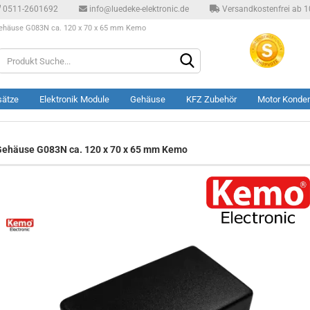
0511-2601692
info@luedeke-elektronic.de
Versandkostenfrei ab 10
ehäuse G083N ca. 120 x 70 x 65 mm Kemo
Produkt
Suche...
sätze
Elektronik Module
Gehäuse
KFZ Zubehör
Motor Konde
ehäuse G083N ca. 120 x 70 x 65 mm Kemo