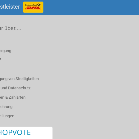
stleister
 über....
orgung
f
ung von Streitigkeiten
 und Datenschutz
en & Zahlarten
lehrung
ellungen