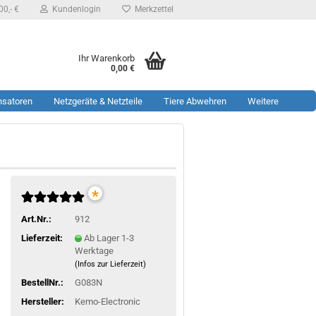
0,- €
Kundenlogin
Merkzettel
Ihr Warenkorb
0,00 €
nsatoren
Netzgeräte & Netzteile
Tiere Abwehren
Weitere
*
Art.Nr.:
912
Lieferzeit:
Ab Lager 1-3
Werktage
(Infos zur Lieferzeit)
BestellNr.:
G083N
Hersteller:
Kemo-Electronic