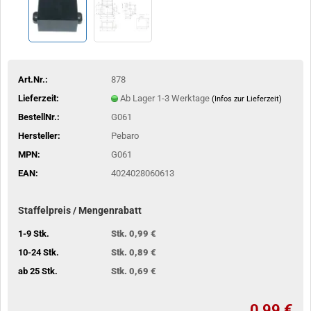
Art.Nr.:
878
Lieferzeit:
Ab Lager 1-3 Werktage
(Infos zur Lieferzeit)
BestellNr.:
G061
Hersteller:
Pebaro
MPN:
G061
EAN:
4024028060613
Staffelpreis / Mengenrabatt
1-9 Stk.
Stk. 0,99 €
10-24 Stk.
Stk. 0,89 €
ab 25 Stk.
Stk. 0,69 €
0,99 €