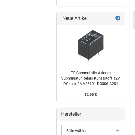
t
Batteriekontakt
Temperatursensor
Batterieanschluss
Federkontakt
Thermoschalter
für 9V Block
D-Zelle mit
12V Velleman
Batterien
Neue Artikel
0
Lötanschluss
K8067 WHADDA
Keystone 5251
WSHA8067
Bausatz
0,49 €
0,69 €
17,95 €
TE Connectivity Axicom
Subminiatur Relais Kunststoff 12V
DC max 2A V23101-D0006-A201
12,95 €
Hersteller