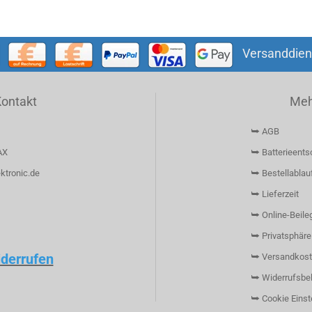
Versanddien
Kontakt
Mehr
⮩ AGB
AX
⮩ Batterieents
ktronic.de
⮩ Bestellablau
⮩ Lieferzeit
⮩ Online-Beileg
⮩ Privatsphäre
iderrufen
⮩ Versandkost
⮩ Widerrufsbe
⮩ Cookie Einst