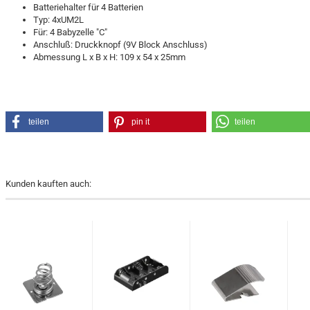
Batteriehalter für 4 Batterien
Typ: 4xUM2L
Für: 4 Babyzelle "C"
Anschluß: Druckknopf (9V Block Anschluss)
Abmessung L x B x H: 109 x 54 x 25mm
teilen
pin it
teilen
Kunden kauften auch: