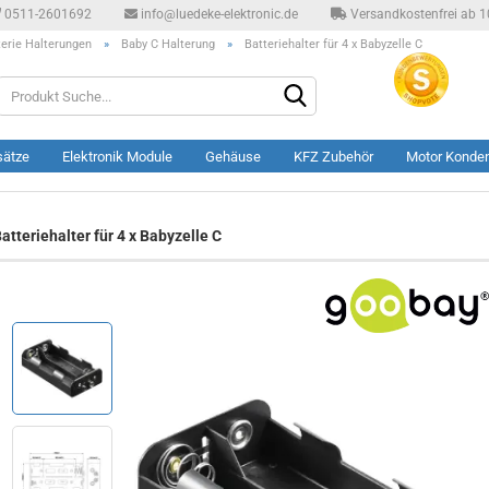
0511-2601692
info@luedeke-elektronic.de
Versandkostenfrei ab 10
terie Halterungen
»
Baby C Halterung
»
Batteriehalter für 4 x Babyzelle C
Produkt
Suche...
sätze
Elektronik Module
Gehäuse
KFZ Zubehör
Motor Konde
atteriehalter für 4 x Babyzelle C