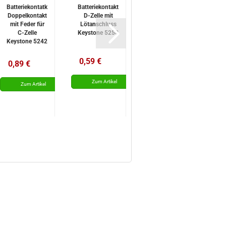
Batteriekontatk
Batteriekontakt
Batteriekontakt
T
Doppelkontakt
D-Zelle mit
Federkontakt
mit Feder für
Lötanschluss
D-Zelle mit
C-Zelle
Keystone 5250
Lötanschluss
K
Keystone 5242
Keystone 5251
0,59 €
0,89 €
0,69 €
1