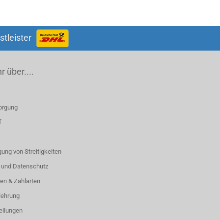
stleister
 über....
orgung
f
ung von Streitigkeiten
 und Datenschutz
en & Zahlarten
lehrung
ellungen