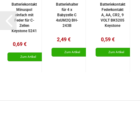
Batteriekontakt
Batteriehalter
Batteriekontakt
Minuspol
für 4 x
Federkontakt
einfach mit
Babyzelle C
A, AA, CR2, 9
Feder für C-
4xUM2Q BH-
VOLT BK5205
Zellen
243B
Keystone
Keystone 5241
2,49 €
0,59 €
0,69 €