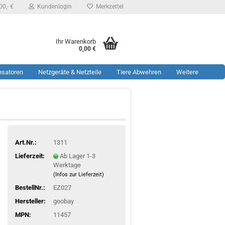
0,- €
Kundenlogin
Merkzettel
Ihr Warenkorb
0,00 €
nsatoren
Netzgeräte & Netzteile
Tiere Abwehren
Weitere
Art.Nr.:
1311
Lieferzeit:
Ab Lager 1-3
Werktage
(Infos zur Lieferzeit)
BestellNr.:
EZ027
Hersteller:
goobay
MPN:
11457