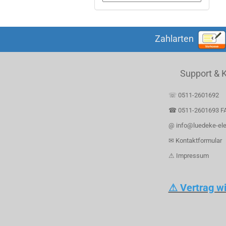
Zahlarten
Support & 
☏ 0511-2601692
☎ 0511-2601693 F
@ info@luedeke-ele
✉ Kontaktformular
⚠ Impressum
⚠ Vertrag w