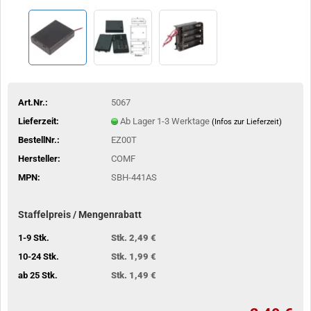
Art.Nr.:
5067
Lieferzeit:
Ab Lager 1-3 Werktage
(Infos zur Lieferzeit)
BestellNr.:
EZ00T
Hersteller:
COMF
MPN:
SBH-441AS
Staffelpreis / Mengenrabatt
1-9 Stk.
Stk. 2,49 €
10-24 Stk.
Stk. 1,99 €
ab 25 Stk.
Stk. 1,49 €