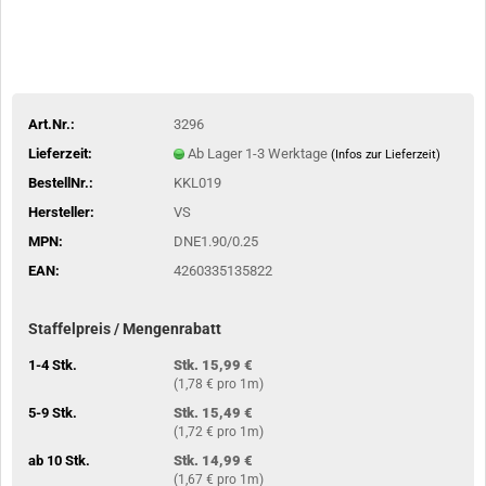
Art.Nr.:
3296
Lieferzeit:
Ab Lager 1-3 Werktage
(Infos zur Lieferzeit)
BestellNr.:
KKL019
Hersteller:
VS
MPN:
DNE1.90/0.25
EAN:
4260335135822
Staffelpreis / Mengenrabatt
1-4 Stk.
Stk. 15,99 €
(1,78 € pro 1m)
5-9 Stk.
Stk. 15,49 €
(1,72 € pro 1m)
ab 10 Stk.
Stk. 14,99 €
(1,67 € pro 1m)