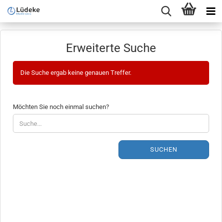
Erweiterte Suche
Die Suche ergab keine genauen Treffer.
MÖCHTEN
Möchten Sie noch einmal suchen?
SIE
NOCH
EINMAL
SUCHEN?
SUCHEN