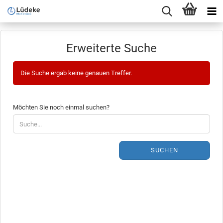
Erweiterte Suche
Die Suche ergab keine genauen Treffer.
MÖCHTEN
Möchten Sie noch einmal suchen?
SIE
NOCH
EINMAL
SUCHEN?
SUCHEN