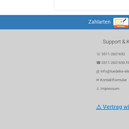
Zahlarten
Support & 
☏ 0511-2601692
☎ 0511-2601693 F
@ info@luedeke-ele
✉ Kontaktformular
⚠ Impressum
⚠ Vertrag w