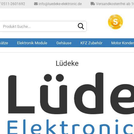
0511-2601692
info@luedeke-elektronic.de
Versandkostenfrei ab 10
Produkt
Suche...
sätze
Elektronik Module
Gehäuse
KFZ Zubehör
Motor Konde
Lüdeke