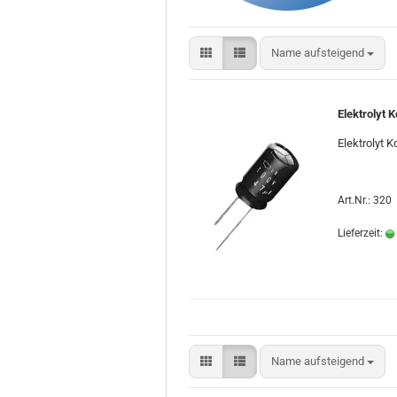
Sortieren nach
Name aufsteigend
Elektrolyt
Elektrolyt 
Art.Nr.: 320
Lieferzeit:
Sortieren nach
Name aufsteigend