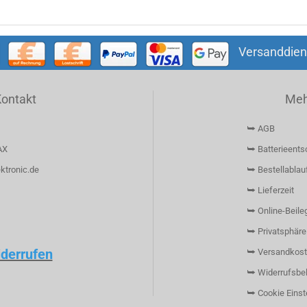
Versanddien
Kontakt
Mehr
⮩ AGB
AX
⮩ Batterieents
ktronic.de
⮩ Bestellablau
⮩ Lieferzeit
⮩ Online-Beileg
⮩ Privatsphäre
iderrufen
⮩ Versandkost
⮩ Widerrufsbe
⮩ Cookie Einst