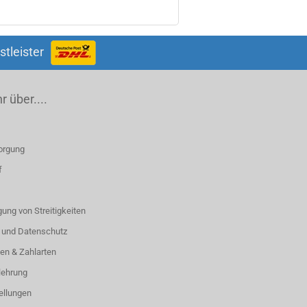
stleister
 über....
orgung
f
ung von Streitigkeiten
 und Datenschutz
en & Zahlarten
lehrung
ellungen