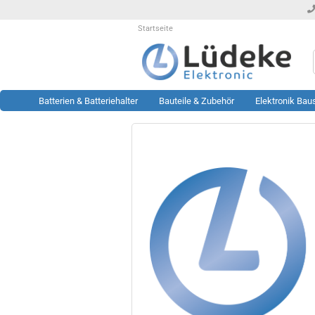
Startseite
Batterien & Batteriehalter
Bauteile & Zubehör
Elektronik Bau
Werkzeug anzeigen
Rest- & Sonderposten
anzeigen
Lötstationen
Sonderposten Bausätze
Löttechnik Zubehör
Sonderposten KFZ Artikel
Messtechnik Zubehör
Sonderposten LED Technik
Oszilloskop
Sonderposten Module
Prüftechnik
Sonderposten Sonstiges
Sonstiges
Sonderposten Werkzeug