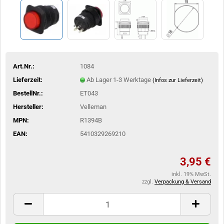
Art.Nr.:
1084
Lieferzeit:
Ab Lager 1-3 Werktage
(Infos zur Lieferzeit)
BestellNr.:
ET043
Hersteller:
Velleman
MPN:
R1394B
EAN:
5410329269210
3,95 €
inkl. 19% MwSt.
zzgl.
Verpackung & Versand