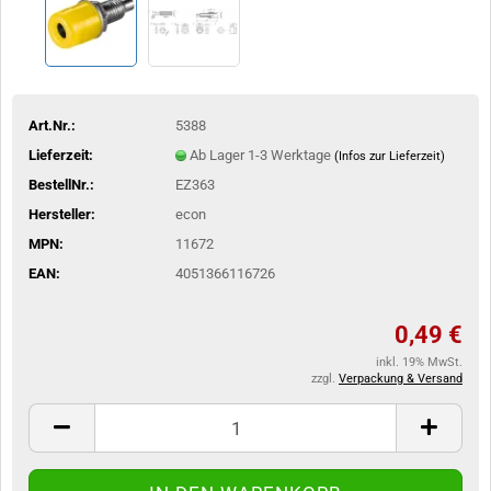
Art.Nr.:
5388
Lieferzeit:
Ab Lager 1-3 Werktage
(Infos zur Lieferzeit)
BestellNr.:
EZ363
Hersteller:
econ
MPN:
11672
EAN:
4051366116726
0,49 €
inkl. 19% MwSt.
zzgl.
Verpackung & Versand