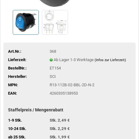
Art.Nr.:
368
Lieferzeit:
Ab Lager 1-3 Werktage
(Infos zur Lieferzeit)
BestellNr.:
ET154
Hersteller:
SCI
MPN:
R13-112B-02-BBL-2D-N-2
EAN:
4260335138953
Staffelpreis / Mengenrabatt
1-9 Stk.
Stk. 2,49 €
10-24 Stk.
Stk. 2,29 €
ab 25 Stk.
Stk. 1,99 €