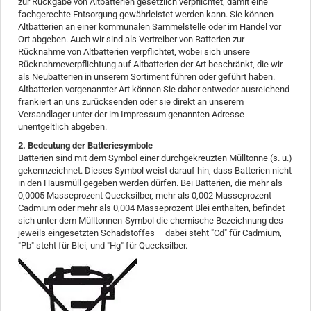
zur Rückgabe von Altbatterien gesetzlich verpflichtet, damit eine
fachgerechte Entsorgung gewährleistet werden kann. Sie können
Altbatterien an einer kommunalen Sammelstelle oder im Handel vor
Ort abgeben. Auch wir sind als Vertreiber von Batterien zur
Rücknahme von Altbatterien verpflichtet, wobei sich unsere
Rücknahmeverpflichtung auf Altbatterien der Art beschränkt, die wir
als Neubatterien in unserem Sortiment führen oder geführt haben.
Altbatterien vorgenannter Art können Sie daher entweder ausreichend
frankiert an uns zurücksenden oder sie direkt an unserem
Versandlager unter der im Impressum genannten Adresse
unentgeltlich abgeben.
2. Bedeutung der Batteriesymbole
Batterien sind mit dem Symbol einer durchgekreuzten Mülltonne (s. u.)
gekennzeichnet. Dieses Symbol weist darauf hin, dass Batterien nicht
in den Hausmüll gegeben werden dürfen. Bei Batterien, die mehr als
0,0005 Masseprozent Quecksilber, mehr als 0,002 Masseprozent
Cadmium oder mehr als 0,004 Masseprozent Blei enthalten, befindet
sich unter dem Mülltonnen-Symbol die chemische Bezeichnung des
jeweils eingesetzten Schadstoffes – dabei steht "Cd" für Cadmium,
"Pb" steht für Blei, und "Hg" für Quecksilber.