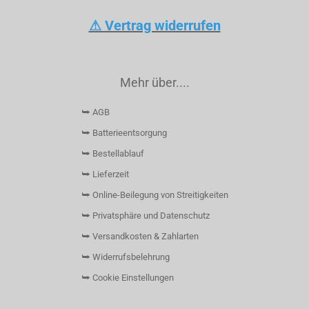
⚠ Vertrag widerrufen
Mehr über....
⮩ AGB
⮩ Batterieentsorgung
⮩ Bestellablauf
⮩ Lieferzeit
⮩ Online-Beilegung von Streitigkeiten
⮩ Privatsphäre und Datenschutz
⮩ Versandkosten & Zahlarten
⮩ Widerrufsbelehrung
⮩ Cookie Einstellungen