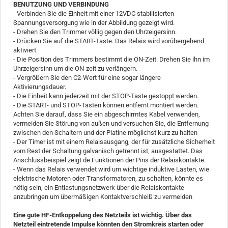
BENUTZUNG UND VERBINDUNG
- Verbinden Sie die Einheit mit einer 12VDC stabilisierten-
Spannungsversorgung wie in der Abbildung gezeigt wird.
- Drehen Sie den Trimmer völlig gegen den Uhrzeigersinn.
- Drücken Sie auf die START-Taste. Das Relais wird vorübergehend
aktiviert.
- Die Position des Trimmers bestimmt die ON-Zeit. Drehen Sie ihn im
Uhrzeigersinn um die ON-zeit zu verlängern.
- Vergrößern Sie den C2-Wert für eine sogar längere
Aktivierungsdauer.
- Die Einheit kann jederzeit mit der STOP-Taste gestoppt werden.
- Die START- und STOP-Tasten können entfernt montiert werden.
Achten Sie darauf, dass Sie ein abgeschirmtes Kabel verwenden,
vermeiden Sie Störung von außen und versuchen Sie, die Entfernung
zwischen den Schaltern und der Platine möglichst kurz zu halten
- Der Timer ist mit einem Relaisausgang, der für zusätzliche Sicherheit
vom Rest der Schaltung galvanisch getrennt ist, ausgestattet. Das
Anschlussbeispiel zeigt de Funktionen der Pins der Relaiskontakte.
- Wenn das Relais verwendet wird um wichtige induktive Lasten, wie
elektrische Motoren oder Transformatoren, zu schalten, könnte es
nötig sein, ein Entlastungsnetzwerk über die Relaiskontakte
anzubringen um übermäßigen Kontaktverschleiß zu vermeiden
Eine gute HF-Entkoppelung des Netzteils ist wichtig. Über das
Netzteil eintretende Impulse könnten den Stromkreis starten oder