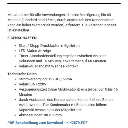
Miniaturtimer für alle Anwendungen, die eine Verzögerung bis 60
Minuten (standard sind 15Min, durch austausch des Kondensators
kann ein höher Wert erzielt werden) erfordern. Die Verzögerungszeit
ist einstellbar.
EIGENSCHAFTEN
Start / Stopp-Drucktasten mitgeliefert
LED-Status Anzeige
Timer-Standardeinstellung regelbar zwischen ein paar
Sekunden und 15 Minuten, erweiterbar auf 60 Minuten
Relais-Ausgang mit Wechselkontakt
Technische Daten
Stromversorgung: 12VDC / 55mA
Relais: 3A / 220V
Verzögerungszeit (ohne Modifikation): einstellbar von 0 bis 15
Minuten
durch Austausch des Kondensators können höhere Zeiten
erzielt werden. Der Kondensator muß dann eine höhere
Kapazität besitzen als der Mitgelieferte
Abmessungen: 38 x 69mm
PDF-Beschreibung zum Download --> K2579.PDF