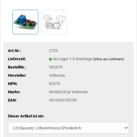
Art.Nr.:
2729
Lieferzeit:
Ab Lager 1-3 Werktage
(Infos zur Lieferzeit)
BestellNr.:
VK2579
Hersteller:
Velleman
MPN:
K2579
Marke:
WHADDA by Velleman
EAN:
5410329730789
Dieser Artikel ist ein: