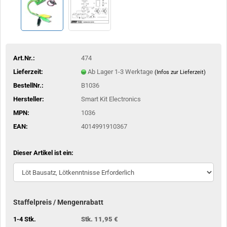
Art.Nr.:
474
Lieferzeit:
Ab Lager 1-3 Werktage
(Infos zur Lieferzeit)
BestellNr.:
B1036
Hersteller:
Smart Kit Electronics
MPN:
1036
EAN:
4014991910367
Dieser Artikel ist ein:
Staffelpreis / Mengenrabatt
1-4 Stk.
Stk. 11,95 €