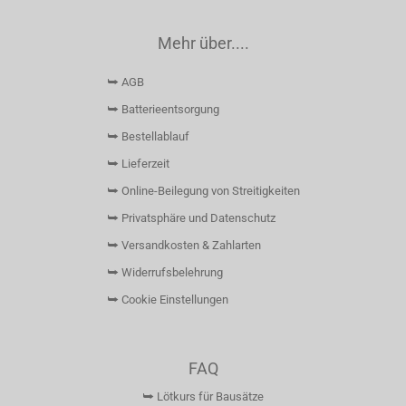
Mehr über....
⮩ AGB
⮩ Batterieentsorgung
⮩ Bestellablauf
⮩ Lieferzeit
⮩ Online-Beilegung von Streitigkeiten
⮩ Privatsphäre und Datenschutz
⮩ Versandkosten & Zahlarten
⮩ Widerrufsbelehrung
⮩ Cookie Einstellungen
FAQ
⮩ Lötkurs für Bausätze