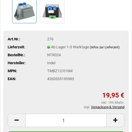
Art.Nr.:
276
Lieferzeit:
Ab Lager 1-3 Werktage
(Infos zur Lieferzeit)
BestellNr.:
NTR024
Hersteller:
Indel
MPN:
TMBZ12/016M
EAN:
4260335135983
19,95 €
inkl. 19% MwSt.
zzgl.
Verpackung & Versand