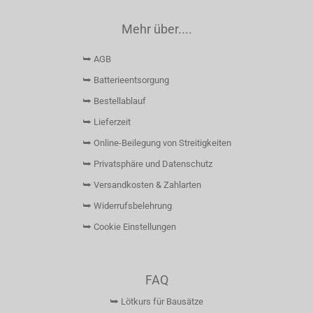
Mehr über....
⮩ AGB
⮩ Batterieentsorgung
⮩ Bestellablauf
⮩ Lieferzeit
⮩ Online-Beilegung von Streitigkeiten
⮩ Privatsphäre und Datenschutz
⮩ Versandkosten & Zahlarten
⮩ Widerrufsbelehrung
⮩ Cookie Einstellungen
FAQ
⮩ Lötkurs für Bausätze