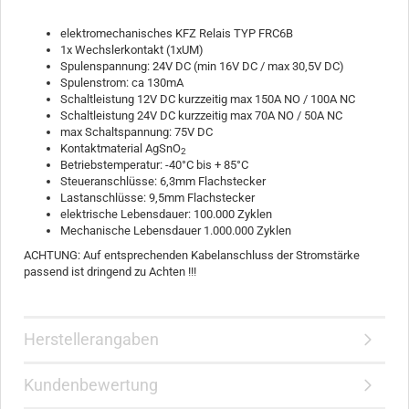
elektromechanisches KFZ Relais TYP FRC6B
1x Wechslerkontakt (1xUM)
Spulenspannung: 24V DC (min 16V DC / max 30,5V DC)
Spulenstrom: ca 130mA
Schaltleistung 12V DC kurzzeitig max 150A NO / 100A NC
Schaltleistung 24V DC kurzzeitig max 70A NO / 50A NC
max Schaltspannung: 75V DC
Kontaktmaterial AgSnO
2
Betriebstemperatur: -40°C bis + 85°C
Steueranschlüsse: 6,3mm Flachstecker
Lastanschlüsse: 9,5mm Flachstecker
elektrische Lebensdauer: 100.000 Zyklen
Mechanische Lebensdauer 1.000.000 Zyklen
ACHTUNG: Auf entsprechenden Kabelanschluss der Stromstärke
passend ist dringend zu Achten !!!
Herstellerangaben
Kundenbewertung