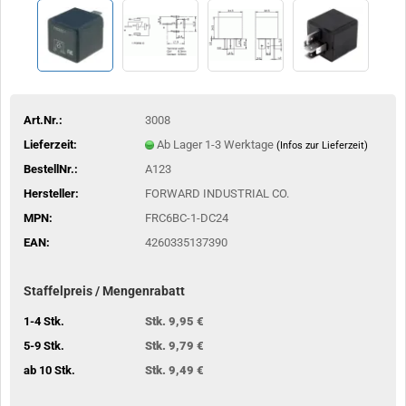
Art.Nr.:
3008
Lieferzeit:
Ab Lager 1-3 Werktage
(Infos zur Lieferzeit)
BestellNr.:
A123
Hersteller:
FORWARD INDUSTRIAL CO.
MPN:
FRC6BC-1-DC24
EAN:
4260335137390
Staffelpreis / Mengenrabatt
1-4 Stk.
Stk. 9,95 €
5-9 Stk.
Stk. 9,79 €
ab 10 Stk.
Stk. 9,49 €