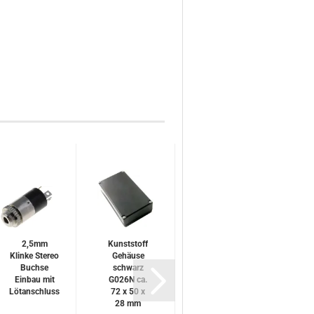
2,5mm
Kunststoff
LED 3mm
W
Klinke Stereo
Gehäuse
wasserklar
Buchse
schwarz
Leuchtfarbe
Einbau mit
G026N ca.
Rot 59mcd
K
Lötanschluss
72 x 50 x
10mA 2,5V
5
28 mm