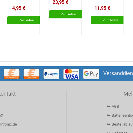
PC20A1MHS4
Velleman
23,95 €
4,95 €
11,95 €
Versanddien
Kontakt
Mehr
⮩ AGB
AX
⮩ Batterieents
ktronic.de
⮩ Bestellablau