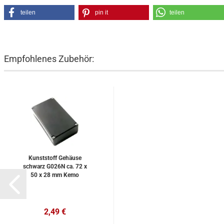
teilen
pin it
teilen
Empfohlenes Zubehör:
Kunststoff Gehäuse
schwarz G026N ca. 72 x
50 x 28 mm Kemo
2,49 €