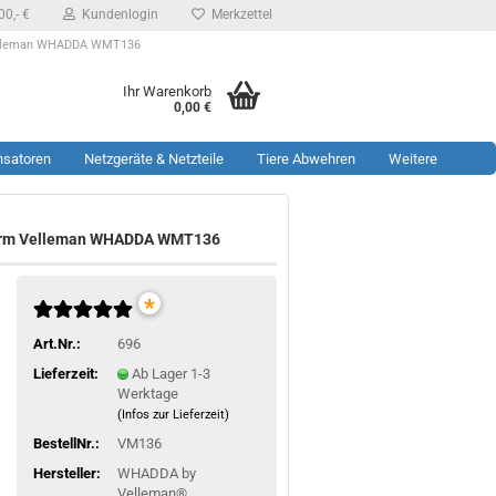
0,- €
Kundenlogin
Merkzettel
m Velleman WHADDA WMT136
Ihr Warenkorb
0,00 €
nsatoren
Netzgeräte & Netzteile
Tiere Abwehren
Weitere
htturm Velleman WHADDA WMT136
*
Art.Nr.:
696
Lieferzeit:
Ab Lager 1-3
Werktage
(Infos zur Lieferzeit)
BestellNr.:
VM136
Hersteller:
WHADDA by
Velleman®