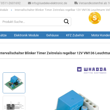
0511-2601692
info@luedeke-elektronic.de
Versandkostenfrei ab 10
 Module
»
Intervallschalter Blinker Timer Zeitrelais regelbar 12V VM136 Leuchttur
Produkt
Suche...
sätze
Elektronik Module
Gehäuse
KFZ Zubehör
Motor Konde
ntervallschalter Blinker Timer Zeitrelais regelbar 12V VM136 Leuc