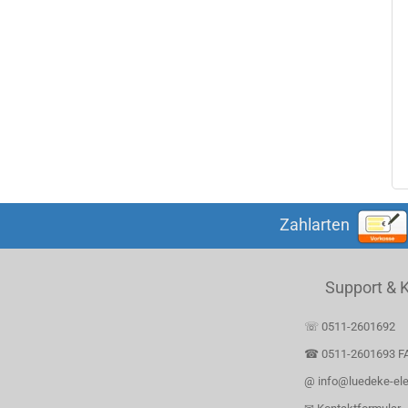
Kemo
0,09 €
0,06 €
2,49 €
Zahlarten
Support & 
☏ 0511-2601692
☎ 0511-2601693 F
@ info@luedeke-ele