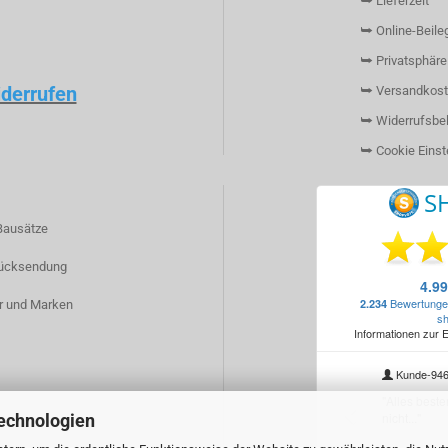
⮩ Lieferzeit
⮩ Online-Beileg
⮩ Privatsphäre
iderrufen
⮩ Versandkost
⮩ Widerrufsbe
⮩ Cookie Einst
Bausätze
ücksendung
r und Marken
echnologien