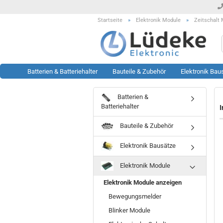
Startseite
»
Elektronik Module
»
Zeitschalt
Batterien & Batteriehalter
Bauteile & Zubehör
Elektronik Bau
Batterien &
Werkzeug anzeigen
Rest- & Sonderposten
Batteriehalter
I
anzeigen
Lötstationen
Bauteile & Zubehör
Sonderposten Bausätze
Löttechnik Zubehör
Sonderposten KFZ Artikel
Messtechnik Zubehör
Elektronik Bausätze
Sonderposten LED Technik
Oszilloskop
Sonderposten Module
Prüftechnik
Elektronik Module
Sonderposten Sonstiges
Sonstiges
Elektronik Module anzeigen
Sonderposten Werkzeug
Bewegungsmelder
Blinker Module