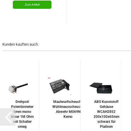
Kunden kauften auch:
Drehpoti
Maulwurfscheuche
ABS Kunststoff
Potentiometer
Wühlmausscheuche
Gehäuse
6mm mono
Abwehr M069N
WCAH2852
linear 1M Ohm
Kemo
200x100x65mm
mit Schalter
schwarz für
omeg
Platinen