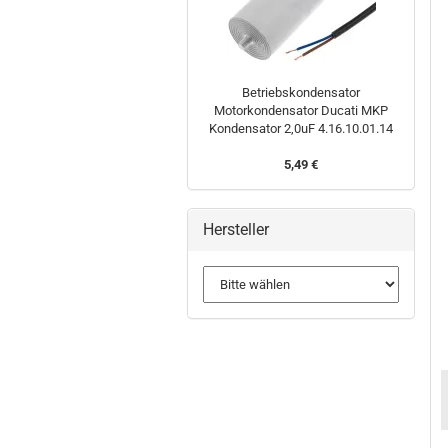
Betriebskondensator
Motorkondensator Ducati MKP
Kondensator 2,0uF 4.16.10.01.14
5,49 €
Hersteller
Kunststoff
LED 3mm
Widerstand
Gehäuse
wasserklar
1,0K Ohm
schwarz
Leuchtfarbe
0,25W
G026N ca.
Rot 59mcd
Kohleschicht
72 x 50 x
10mA 2,5V
5% Toleranz
28 mm