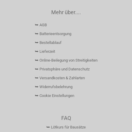
Mehr über....
⮩ AGB
⮩ Batterieentsorgung
⮩ Bestellablauf
⮩ Lieferzeit
⮩ Online-Beilegung von Streitigkeiten
⮩ Privatsphäre und Datenschutz
⮩ Versandkosten & Zahlarten
⮩ Widerrufsbelehrung
⮩ Cookie Einstellungen
FAQ
⮩ Lötkurs für Bausätze