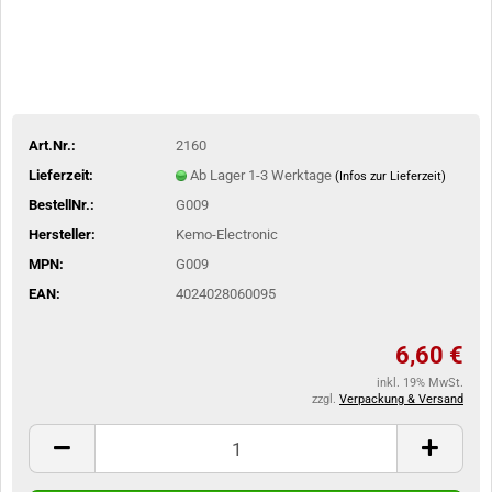
Art.Nr.:
2160
Lieferzeit:
Ab Lager 1-3 Werktage
(Infos zur Lieferzeit)
BestellNr.:
G009
Hersteller:
Kemo-Electronic
MPN:
G009
EAN:
4024028060095
6,60 €
inkl. 19% MwSt.
zzgl.
Verpackung & Versand