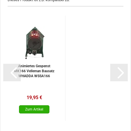
Animiertes Gespenst
MK166 Velleman Bausatz
WHADDA WSSA166
19,95 €