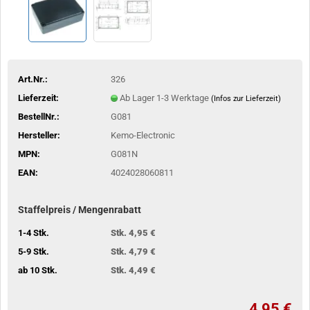
Art.Nr.:
326
Lieferzeit:
Ab Lager 1-3 Werktage
(Infos zur Lieferzeit)
BestellNr.:
G081
Hersteller:
Kemo-Electronic
MPN:
G081N
EAN:
4024028060811
Staffelpreis / Mengenrabatt
1-4 Stk.
Stk. 4,95 €
5-9 Stk.
Stk. 4,79 €
ab 10 Stk.
Stk. 4,49 €
4,95 €